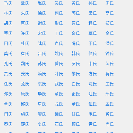
马氏
戴氏
赵氏
吴氏
黄氏
孙氏
周氏
林氏
朱氏
徐氏
何氏
郭氏
梁氏
高氏
胡氏
唐氏
谢氏
彭氏
曹氏
程氏
郑氏
蔡氏
许氏
宋氏
丁氏
余氏
覃氏
金氏
田氏
杜氏
陆氏
卢氏
冯氏
于氏
潘氏
莫氏
崔氏
吕氏
姚氏
韩氏
侯氏
钟氏
孔氏
魏氏
苏氏
曾氏
罗氏
韦氏
苗氏
贾氏
姜氏
赖氏
叶氏
黎氏
方氏
蒋氏
任氏
范氏
袁氏
武氏
白氏
沈氏
庄氏
邓氏
康氏
毕氏
童氏
史氏
汪氏
邢氏
单氏
邱氏
房氏
龙氏
董氏
伍氏
孟氏
闫氏
施氏
廖氏
谭氏
舒氏
毛氏
龚氏
秦氏
薛氏
夏氏
石氏
顾氏
尹氏
尚氏