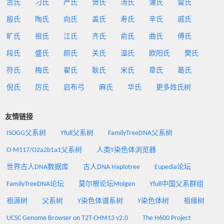
古氏
刁氏
严氏
贺氏
汤氏
蒲氏
雷氏
殷氏
陶氏
向氏
盖氏
寿氏
辛氏
戚氏
旷氏
祖氏
江氏
齐氏
俞氏
曲氏
傅氏
段氏
盛氏
颜氏
关氏
温氏
欧阳氏
樊氏
符氏
梅氏
翟氏
耿氏
米氏
章氏
葛氏
倪氏
厉氏
启布弓
麻氏
华氏
更多姓氏树
友情链接
ISOGG父系树
Yfull父系树
FamilyTreeDNA父系树
O-M117/O2a2b1a1父系树
人类Y染色体浏览器
世界古人DNA数据库
古人DNA Haplotree
Eupedia论坛
FamilyTreeDNA论坛
莫尔根论坛Molgen
Yfull中国父系群组
祖源树
父系树
Y染色体谱系树
Y染色体树
祖缘树
UCSC Genome Browser on T2T-CHM13 v2.0
The H600 Project