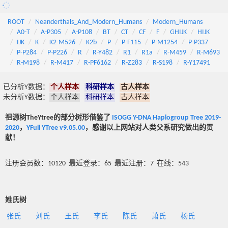
ROOT
Neanderthals_And_Modern_Humans
Modern_Humans
A0-T
A-P305
A-P108
BT
CT
CF
F
GHIJK
HIJK
IJK
K
K2-M526
K2b
P
P-F115
P-M1254
P-P337
P-P284
P-P226
R
R-Y482
R1
R1a
R-M459
R-M693
R-M198
R-M417
R-PF6162
R-Z283
R-S198
R-Y17491
已分析Y数据：
个人样本
科研样本
古人样本
未分析Y数据：
个人样本
科研样本
古人样本
祖源树TheYtree的部分树形借鉴了
ISOGG Y-DNA Haplogroup Tree 2019-
2020
，
YFull YTree v9.05.00
，感谢以上网站对人类父系研究做出的贡
献！
注册会员数：10120 最近登录：65 最近注册：7 在线：543
姓氏树
张氏
刘氏
王氏
李氏
陈氏
萧氏
杨氏