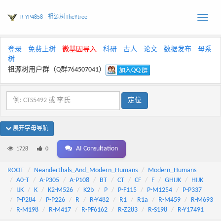
R-YP4858 - 祖源树TheYtree
Toggle
naviga
登录
免费上树
微基因导入
科研
古人
论文
数据发布
母系
树
祖源树用户群（Q群764507041）
展开字母导航
AI Consultation
1728
0
ROOT
Neanderthals_And_Modern_Humans
Modern_Humans
A0-T
A-P305
A-P108
BT
CT
CF
F
GHIJK
HIJK
IJK
K
K2-M526
K2b
P
P-F115
P-M1254
P-P337
P-P284
P-P226
R
R-Y482
R1
R1a
R-M459
R-M693
R-M198
R-M417
R-PF6162
R-Z283
R-S198
R-Y17491