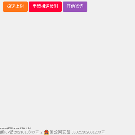
极速上树
申请祖源检测
其他咨询
R-YP617 - 祖源树TheYtree 祖源树, 父系树
闽ICP备2021013849号-2
闽公网安备 35021102001290号