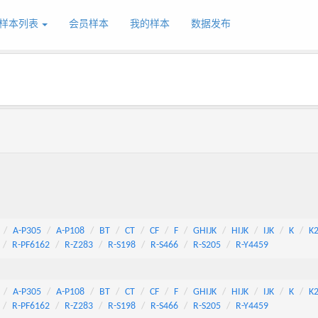
样本列表
会员样本
我的样本
数据发布
A-P305
A-P108
BT
CT
CF
F
GHIJK
HIJK
IJK
K
K
R-PF6162
R-Z283
R-S198
R-S466
R-S205
R-Y4459
A-P305
A-P108
BT
CT
CF
F
GHIJK
HIJK
IJK
K
K
R-PF6162
R-Z283
R-S198
R-S466
R-S205
R-Y4459