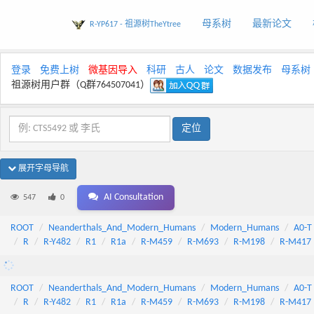
母系树
最新论文
R-YP617 - 祖源树TheYtree
登录
免费上树
微基因导入
科研
古人
论文
数据发布
母系树
祖源树用户群（Q群764507041）
展开字母导航
AI Consultation
547
0
ROOT
Neanderthals_And_Modern_Humans
Modern_Humans
A0-T
R
R-Y482
R1
R1a
R-M459
R-M693
R-M198
R-M417
ROOT
Neanderthals_And_Modern_Humans
Modern_Humans
A0-T
R
R-Y482
R1
R1a
R-M459
R-M693
R-M198
R-M417