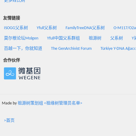
更多姓氏树
友情链接
ISOGG父系树
Yfull父系树
FamilyTreeDNA父系树
O-M117/O
莫尔根论坛Molgen
Yfull中国父系群组
祖源树
父系树
Y
百越一下，你就知道
The GenArchivist Forum
Türkiye Y-DNA Ağacı
合作伙伴
Made by
祖源树策划组 <祖缘树管理员名单>
>首页