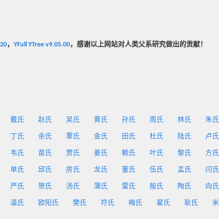
020
，
YFull YTree v9.05.00
，感谢以上网站对人类父系研究做出的贡献！
戴氏
赵氏
吴氏
黄氏
孙氏
周氏
林氏
朱氏
丁氏
余氏
覃氏
金氏
田氏
杜氏
陆氏
卢氏
韦氏
苗氏
贾氏
姜氏
赖氏
叶氏
黎氏
方氏
单氏
邱氏
房氏
龙氏
董氏
伍氏
孟氏
闫氏
严氏
贺氏
汤氏
蒲氏
雷氏
殷氏
陶氏
向氏
温氏
欧阳氏
樊氏
符氏
梅氏
翟氏
耿氏
米