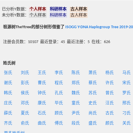
已分析Y数据：
个人样本
科研样本
古人样本
未分析Y数据：
个人样本
科研样本
古人样本
祖源树TheYtree的部分树形借鉴了
ISOGG Y-DNA Haplogroup Tree 2019-2
注册会员数：10107 最近登录：45 最近注册：5 在线：626
姓氏树
张氏
刘氏
王氏
李氏
陈氏
萧氏
杨氏
马氏
谢氏
彭氏
曹氏
程氏
郑氏
蔡氏
许氏
宋氏
韩氏
侯氏
钟氏
孔氏
魏氏
苏氏
曾氏
罗氏
庄氏
邓氏
康氏
毕氏
童氏
史氏
汪氏
邢氏
薛氏
夏氏
石氏
顾氏
尹氏
尚氏
古氏
刁氏
齐氏
俞氏
曲氏
傅氏
段氏
盛氏
颜氏
关氏