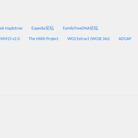
 Haplotree
Eupedia论坛
FamilyTreeDNA论坛
CHM13 v2.0
The H600 Project
WGS Extract (WGSE.bio)
ADGAP