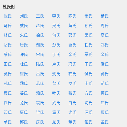
姓氏树
张氏
刘氏
王氏
李氏
陈氏
萧氏
杨氏
马氏
戴氏
赵氏
吴氏
黄氏
孙氏
周氏
林氏
朱氏
徐氏
何氏
郭氏
梁氏
高氏
胡氏
唐氏
谢氏
彭氏
曹氏
程氏
郑氏
蔡氏
许氏
宋氏
丁氏
余氏
覃氏
金氏
田氏
杜氏
陆氏
卢氏
冯氏
于氏
潘氏
莫氏
崔氏
吕氏
姚氏
韩氏
侯氏
钟氏
孔氏
魏氏
苏氏
曾氏
罗氏
韦氏
苗氏
贾氏
姜氏
赖氏
叶氏
黎氏
方氏
蒋氏
任氏
范氏
袁氏
武氏
白氏
沈氏
庄氏
邓氏
康氏
毕氏
童氏
史氏
汪氏
邢氏
单氏
邱氏
房氏
龙氏
董氏
伍氏
孟氏