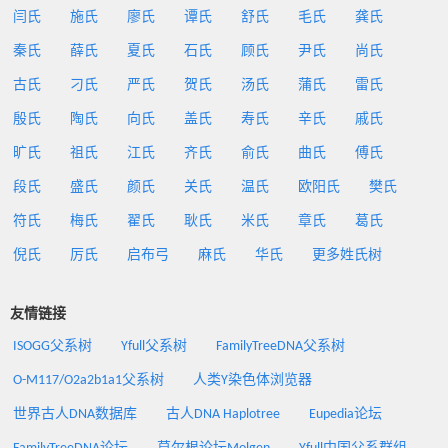
闫氏
施氏
廖氏
谭氏
舒氏
毛氏
龚氏
秦氏
薛氏
夏氏
石氏
顾氏
尹氏
尚氏
古氏
刁氏
严氏
贺氏
汤氏
蒲氏
雷氏
殷氏
陶氏
向氏
盖氏
寿氏
辛氏
戚氏
旷氏
祖氏
江氏
齐氏
俞氏
曲氏
傅氏
段氏
盛氏
颜氏
关氏
温氏
欧阳氏
樊氏
符氏
梅氏
翟氏
耿氏
米氏
章氏
葛氏
倪氏
厉氏
启布弓
麻氏
华氏
更多姓氏树
友情链接
ISOGG父系树
Yfull父系树
FamilyTreeDNA父系树
O-M117/O2a2b1a1父系树
人类Y染色体浏览器
世界古人DNA数据库
古人DNA Haplotree
Eupedia论坛