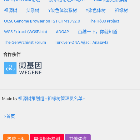
FamilyTreeDNA论坛
莫尔根论坛Molgen
Yfull中国父系群组
祖源树
父系树
Y染色体谱系树
Y染色体树
祖缘树
UCSC Genome Browser on T2T-CHM13 v2.0
The H600 Project
WGS Extract (WGSE.bio)
ADGAP
百越一下，你就知道
The GenArchivist Forum
Türkiye Y-DNA Ağacı: Anasayfa
合作伙伴
Made by
祖源树策划组 <祖缘树管理员名单>
>首页
极速上树
申请祖源检测
其他咨询