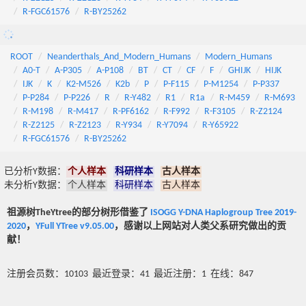
R-FGC61576
R-BY25262
ROOT
Neanderthals_And_Modern_Humans
Modern_Humans
A0-T
A-P305
A-P108
BT
CT
CF
F
GHIJK
HIJK
IJK
K
K2-M526
K2b
P
P-F115
P-M1254
P-P337
P-P284
P-P226
R
R-Y482
R1
R1a
R-M459
R-M693
R-M198
R-M417
R-PF6162
R-F992
R-F3105
R-Z2124
R-Z2125
R-Z2123
R-Y934
R-Y7094
R-Y65922
R-FGC61576
R-BY25262
已分析Y数据：
个人样本
科研样本
古人样本
未分析Y数据：
个人样本
科研样本
古人样本
祖源树TheYtree的部分树形借鉴了
ISOGG Y-DNA Haplogroup Tree 2019-
2020
，
YFull YTree v9.05.00
，感谢以上网站对人类父系研究做出的贡
献！
注册会员数：10103 最近登录：41 最近注册：1 在线：847