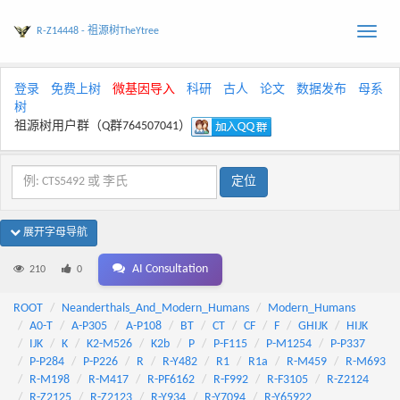
R-Z14448 - 祖源树TheYtree
Toggle
naviga
登录
免费上树
微基因导入
科研
古人
论文
数据发布
母系
树
祖源树用户群（Q群764507041）
展开字母导航
AI Consultation
210
0
ROOT
Neanderthals_And_Modern_Humans
Modern_Humans
A0-T
A-P305
A-P108
BT
CT
CF
F
GHIJK
HIJK
IJK
K
K2-M526
K2b
P
P-F115
P-M1254
P-P337
P-P284
P-P226
R
R-Y482
R1
R1a
R-M459
R-M693
R-M198
R-M417
R-PF6162
R-F992
R-F3105
R-Z2124
R-Z2125
R-Z2123
R-Y934
R-Y7094
R-Y65922