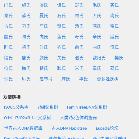
闫氏
施氏
廖氏
谭氏
舒氏
毛氏
龚氏
秦氏
薛氏
夏氏
石氏
顾氏
尹氏
尚氏
古氏
刁氏
严氏
贺氏
汤氏
蒲氏
雷氏
殷氏
陶氏
向氏
盖氏
寿氏
辛氏
戚氏
旷氏
祖氏
江氏
齐氏
俞氏
曲氏
傅氏
段氏
盛氏
颜氏
关氏
温氏
欧阳氏
樊氏
符氏
梅氏
翟氏
耿氏
米氏
章氏
葛氏
倪氏
厉氏
启布弓
麻氏
华氏
更多姓氏树
友情链接
ISOGG父系树
Yfull父系树
FamilyTreeDNA父系树
O-M117/O2a2b1a1父系树
人类Y染色体浏览器
世界古人DNA数据库
古人DNA Haplotree
Eupedia论坛