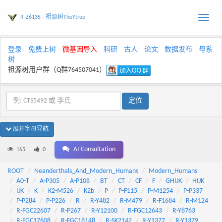
R-Z6135 - 祖源树TheYtree
Toggle
naviga
登录
免费上树
微基因导入
科研
古人
论文
数据发布
母系
树
祖源树用户群（Q群764507041）
展开字母导航
AI Consultation
165
0
ROOT
Neanderthals_And_Modern_Humans
Modern_Humans
A0-T
A-P305
A-P108
BT
CT
CF
F
GHIJK
HIJK
IJK
K
K2-M526
K2b
P
P-F115
P-M1254
P-P337
P-P284
P-P226
R
R-Y482
R-M479
R-F1684
R-M124
R-FGC22607
R-P267
R-Y12100
R-FGC12643
R-Y8763
R-FGC17608
R-FGC18148
R-SK2142
R-Y1377
R-Y1379