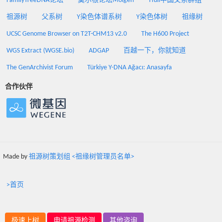
FamilyTreeDNA论坛
莫尔根论坛Molgen
Yfull中国父系群组
祖源树
父系树
Y染色体谱系树
Y染色体树
祖缘树
UCSC Genome Browser on T2T-CHM13 v2.0
The H600 Project
WGS Extract (WGSE.bio)
ADGAP
百越一下，你就知道
The GenArchivist Forum
Türkiye Y-DNA Ağacı: Anasayfa
合作伙伴
Made by
祖源树策划组 <祖缘树管理员名单>
>首页
极速上树
申请祖源检测
其他咨询