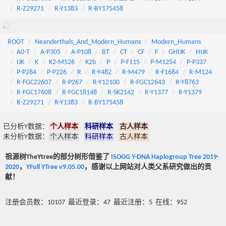
R-Z29271
R-Y1383
R-BY175458
ROOT
Neanderthals_And_Modern_Humans
Modern_Humans
A0-T
A-P305
A-P108
BT
CT
CF
F
GHIJK
HIJK
IJK
K
K2-M526
K2b
P
P-F115
P-M1254
P-P337
P-P284
P-P226
R
R-Y482
R-M479
R-F1684
R-M124
R-FGC22607
R-P267
R-Y12100
R-FGC12643
R-Y8763
R-FGC17608
R-FGC18148
R-SK2142
R-Y1377
R-Y1379
R-Z29271
R-Y1383
R-BY175458
已分析Y数据：
个人样本
科研样本
古人样本
未分析Y数据：
个人样本
科研样本
古人样本
祖源树TheYtree的部分树形借鉴了
ISOGG Y-DNA Haplogroup Tree 2019-
2020
，
YFull YTree v9.05.00
，感谢以上网站对人类父系研究做出的贡
献！
注册会员数：10107 最近登录：47 最近注册：5 在线：952