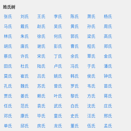
姓氏树
张氏
刘氏
王氏
李氏
陈氏
萧氏
杨氏
马氏
戴氏
赵氏
吴氏
黄氏
孙氏
周氏
林氏
朱氏
徐氏
何氏
郭氏
梁氏
高氏
胡氏
唐氏
谢氏
彭氏
曹氏
程氏
郑氏
蔡氏
许氏
宋氏
丁氏
余氏
覃氏
金氏
田氏
杜氏
陆氏
卢氏
冯氏
于氏
潘氏
莫氏
崔氏
吕氏
姚氏
韩氏
侯氏
钟氏
孔氏
魏氏
苏氏
曾氏
罗氏
韦氏
苗氏
贾氏
姜氏
赖氏
叶氏
黎氏
方氏
蒋氏
任氏
范氏
袁氏
武氏
白氏
沈氏
庄氏
邓氏
康氏
毕氏
童氏
史氏
汪氏
邢氏
单氏
邱氏
房氏
龙氏
董氏
伍氏
孟氏