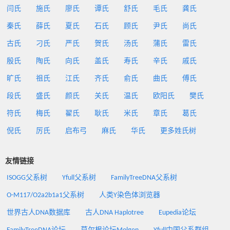
闫氏
施氏
廖氏
谭氏
舒氏
毛氏
龚氏
秦氏
薛氏
夏氏
石氏
顾氏
尹氏
尚氏
古氏
刁氏
严氏
贺氏
汤氏
蒲氏
雷氏
殷氏
陶氏
向氏
盖氏
寿氏
辛氏
戚氏
旷氏
祖氏
江氏
齐氏
俞氏
曲氏
傅氏
段氏
盛氏
颜氏
关氏
温氏
欧阳氏
樊氏
符氏
梅氏
翟氏
耿氏
米氏
章氏
葛氏
倪氏
厉氏
启布弓
麻氏
华氏
更多姓氏树
友情链接
ISOGG父系树
Yfull父系树
FamilyTreeDNA父系树
O-M117/O2a2b1a1父系树
人类Y染色体浏览器
世界古人DNA数据库
古人DNA Haplotree
Eupedia论坛