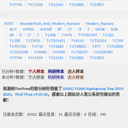
T-Y7794
T-Y11596
T-Y23343
T-Y23860
T-Y23857
ROOT
Neanderthals_And_Modern_Humans
Modern_Humans
A0-T
A-P305
A-P108
BT
CT
CF
F
GHIJK
HIJK
IJK
K
LT
T
T-L206
T-M70
T-TY501109
T-L162
T-L208
T-CTS931
T-CTS11451
T-Y4119
T-CTS2214
T-Z709
T-CTS7703
T-Z710
T-CTS660
T-CTS8603
T-P77
T-CTS2860
T-CTS11968
T-Y4964
T-Y4990
T-CTS6507
T-FGC80981
T-Y7794
T-Y11596
T-Y23343
T-Y23860
T-Y23857
已分析Y数据：
个人样本
科研样本
古人样本
未分析Y数据：
个人样本
科研样本
古人样本
祖源树TheYtree的部分树形借鉴了
ISOGG Y-DNA Haplogroup Tree 2019-
2020
，
YFull YTree v9.05.00
，感谢以上网站对人类父系研究做出的贡
献！
注册会员数：10102 最近登录：51 最近注册：6 在线：590