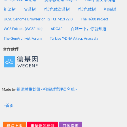
FamilyTreeDNA论坛
莫尔根论坛Molgen
Yfull中国父系群组
祖源树
父系树
Y染色体谱系树
Y染色体树
祖缘树
UCSC Genome Browser on T2T-CHM13 v2.0
The H600 Project
WGS Extract (WGSE.bio)
ADGAP
百越一下，你就知道
The GenArchivist Forum
Türkiye Y-DNA Ağacı: Anasayfa
合作伙伴
Made by
祖源树策划组 <祖缘树管理员名单>
>首页
极速上树
申请祖源检测
其他咨询