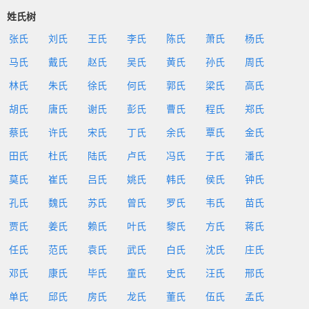
姓氏树
张氏
刘氏
王氏
李氏
陈氏
萧氏
杨氏
马氏
戴氏
赵氏
吴氏
黄氏
孙氏
周氏
林氏
朱氏
徐氏
何氏
郭氏
梁氏
高氏
胡氏
唐氏
谢氏
彭氏
曹氏
程氏
郑氏
蔡氏
许氏
宋氏
丁氏
余氏
覃氏
金氏
田氏
杜氏
陆氏
卢氏
冯氏
于氏
潘氏
莫氏
崔氏
吕氏
姚氏
韩氏
侯氏
钟氏
孔氏
魏氏
苏氏
曾氏
罗氏
韦氏
苗氏
贾氏
姜氏
赖氏
叶氏
黎氏
方氏
蒋氏
任氏
范氏
袁氏
武氏
白氏
沈氏
庄氏
邓氏
康氏
毕氏
童氏
史氏
汪氏
邢氏
单氏
邱氏
房氏
龙氏
董氏
伍氏
孟氏