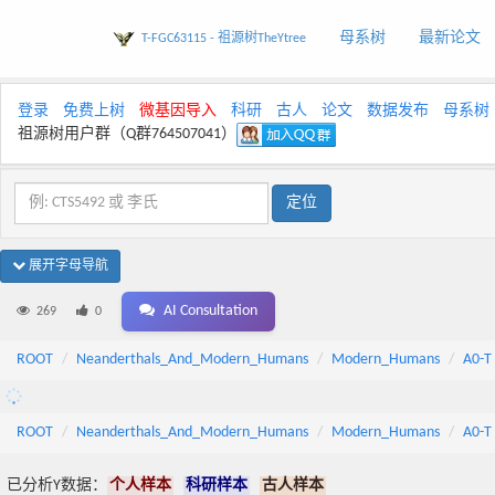
母系树
最新论文
T-FGC63115 - 祖源树TheYtree
登录
免费上树
微基因导入
科研
古人
论文
数据发布
母系树
祖源树用户群（Q群764507041）
展开字母导航
AI Consultation
269
0
ROOT
Neanderthals_And_Modern_Humans
Modern_Humans
A0-T
ROOT
Neanderthals_And_Modern_Humans
Modern_Humans
A0-T
已分析Y数据：
个人样本
科研样本
古人样本