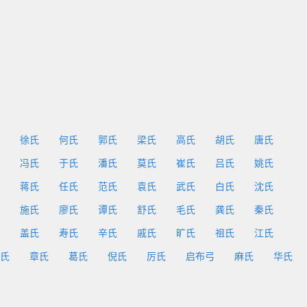
徐氏
何氏
郭氏
梁氏
高氏
胡氏
唐氏
冯氏
于氏
潘氏
莫氏
崔氏
吕氏
姚氏
蒋氏
任氏
范氏
袁氏
武氏
白氏
沈氏
施氏
廖氏
谭氏
舒氏
毛氏
龚氏
秦氏
盖氏
寿氏
辛氏
戚氏
旷氏
祖氏
江氏
氏
章氏
葛氏
倪氏
厉氏
启布弓
麻氏
华氏