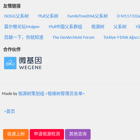
友情链接
ISOGG父系树
Yfull父系树
FamilyTreeDNA父系树
O-M117/O
莫尔根论坛Molgen
Yfull中国父系群组
祖源树
父系树
Y
百越一下，你就知道
The GenArchivist Forum
Türkiye Y-DNA Ağacı
合作伙伴
Made by
祖源树策划组 <祖缘树管理员名单>
>首页
极速上树
申请祖源检测
其他咨询