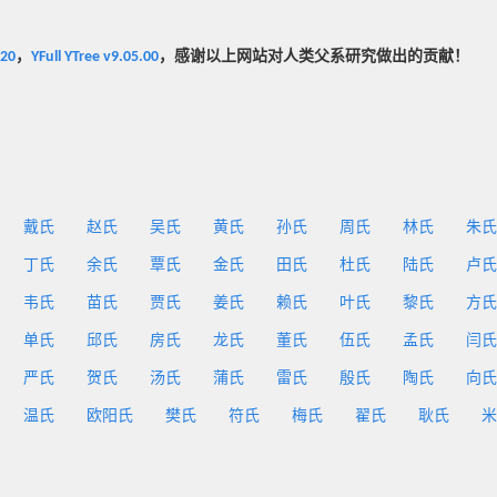
020
，
YFull YTree v9.05.00
，感谢以上网站对人类父系研究做出的贡献！
戴氏
赵氏
吴氏
黄氏
孙氏
周氏
林氏
朱氏
丁氏
余氏
覃氏
金氏
田氏
杜氏
陆氏
卢氏
韦氏
苗氏
贾氏
姜氏
赖氏
叶氏
黎氏
方氏
单氏
邱氏
房氏
龙氏
董氏
伍氏
孟氏
闫氏
严氏
贺氏
汤氏
蒲氏
雷氏
殷氏
陶氏
向氏
温氏
欧阳氏
樊氏
符氏
梅氏
翟氏
耿氏
米