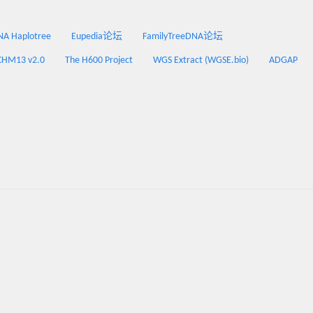
 Haplotree
Eupedia论坛
FamilyTreeDNA论坛
CHM13 v2.0
The H600 Project
WGS Extract (WGSE.bio)
ADGAP