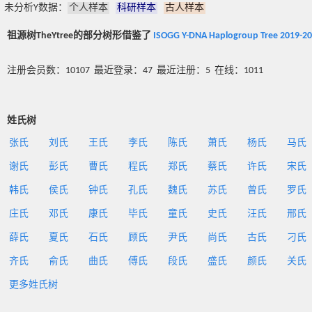
未分析Y数据：
个人样本
科研样本
古人样本
祖源树TheYtree的部分树形借鉴了
ISOGG Y-DNA Haplogroup Tree 2019-2
注册会员数：10107 最近登录：47 最近注册：5 在线：1011
姓氏树
张氏
刘氏
王氏
李氏
陈氏
萧氏
杨氏
马氏
谢氏
彭氏
曹氏
程氏
郑氏
蔡氏
许氏
宋氏
韩氏
侯氏
钟氏
孔氏
魏氏
苏氏
曾氏
罗氏
庄氏
邓氏
康氏
毕氏
童氏
史氏
汪氏
邢氏
薛氏
夏氏
石氏
顾氏
尹氏
尚氏
古氏
刁氏
齐氏
俞氏
曲氏
傅氏
段氏
盛氏
颜氏
关氏
更多姓氏树