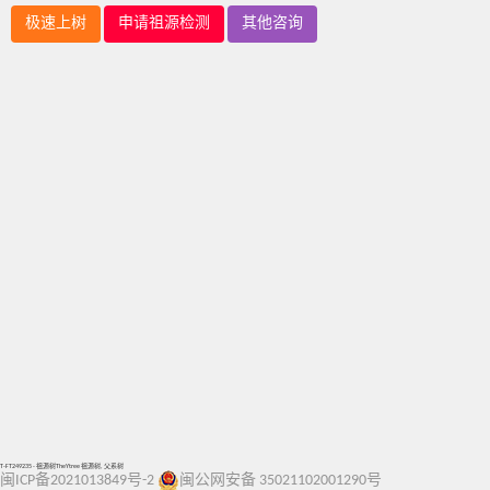
极速上树
申请祖源检测
其他咨询
T-FT249235 - 祖源树TheYtree 祖源树, 父系树
闽ICP备2021013849号-2
闽公网安备 35021102001290号