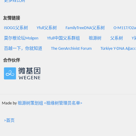
更多姓氏树
友情链接
ISOGG父系树
Yfull父系树
FamilyTreeDNA父系树
O-M117/O
莫尔根论坛Molgen
Yfull中国父系群组
祖源树
父系树
Y
百越一下，你就知道
The GenArchivist Forum
Türkiye Y-DNA Ağacı
合作伙伴
Made by
祖源树策划组 <祖缘树管理员名单>
>首页