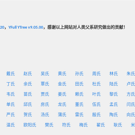
020
，
YFull YTree v9.05.00
，感谢以上网站对人类父系研究做出的贡献！
戴氏
赵氏
吴氏
黄氏
孙氏
周氏
林氏
朱氏
丁氏
余氏
覃氏
金氏
田氏
杜氏
陆氏
卢氏
韦氏
苗氏
贾氏
姜氏
赖氏
叶氏
黎氏
方氏
单氏
邱氏
房氏
龙氏
董氏
伍氏
孟氏
闫氏
严氏
贺氏
汤氏
蒲氏
雷氏
殷氏
陶氏
向氏
温氏
欧阳氏
樊氏
符氏
梅氏
翟氏
耿氏
米