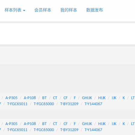
样本列表
会员样本
我的样本
数据发布
A-P305
A-P108
BT
CT
CF
F
GHIJK
HIJK
IJK
K
LT
7
T-FGC65011
T-FGC65000
T-BY31209
T-Y144067
A-P305
A-P108
BT
CT
CF
F
GHIJK
HIJK
IJK
K
LT
7
T-FGC65011
T-FGC65000
T-BY31209
T-Y144067