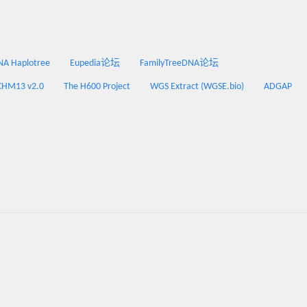
 Haplotree
Eupedia论坛
FamilyTreeDNA论坛
CHM13 v2.0
The H600 Project
WGS Extract (WGSE.bio)
ADGAP