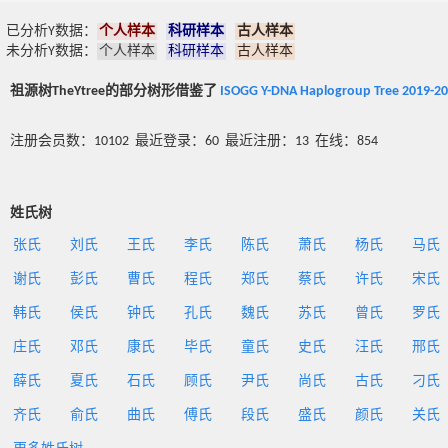
已分析Y数据：
个人样本
科研样本
古人样本
未分析Y数据：
个人样本
科研样本
古人样本
祖源树TheYtree的部分树形借鉴了
ISOGG Y-DNA Haplogroup Tree 2019-2
注册会员数：10102 最近登录：60 最近注册：13 在线：854
姓氏树
张氏
刘氏
王氏
李氏
陈氏
萧氏
杨氏
马氏
谢氏
彭氏
曹氏
程氏
郑氏
蔡氏
许氏
宋氏
韩氏
侯氏
钟氏
孔氏
魏氏
苏氏
曾氏
罗氏
庄氏
邓氏
康氏
毕氏
童氏
史氏
汪氏
邢氏
薛氏
夏氏
石氏
顾氏
尹氏
尚氏
古氏
刁氏
齐氏
俞氏
曲氏
傅氏
段氏
盛氏
颜氏
关氏