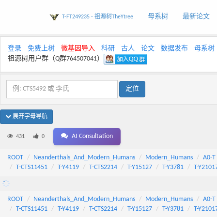
母系树
最新论文
T-FT249235 - 祖源树TheYtree
登录
免费上树
微基因导入
科研
古人
论文
数据发布
母系树
祖源树用户群（Q群764507041）
展开字母导航
AI Consultation
431
0
ROOT
Neanderthals_And_Modern_Humans
Modern_Humans
A0-T
T-CTS11451
T-Y4119
T-CTS2214
T-Y15127
T-Y3781
T-Y2101
ROOT
Neanderthals_And_Modern_Humans
Modern_Humans
A0-T
T-CTS11451
T-Y4119
T-CTS2214
T-Y15127
T-Y3781
T-Y2101