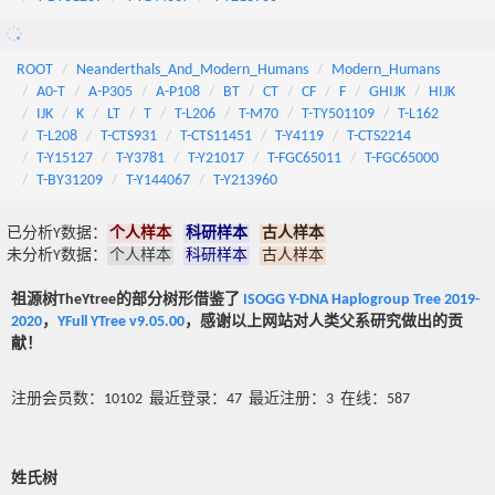
ROOT
Neanderthals_And_Modern_Humans
Modern_Humans
A0-T
A-P305
A-P108
BT
CT
CF
F
GHIJK
HIJK
IJK
K
LT
T
T-L206
T-M70
T-TY501109
T-L162
T-L208
T-CTS931
T-CTS11451
T-Y4119
T-CTS2214
T-Y15127
T-Y3781
T-Y21017
T-FGC65011
T-FGC65000
T-BY31209
T-Y144067
T-Y213960
已分析Y数据：
个人样本
科研样本
古人样本
未分析Y数据：
个人样本
科研样本
古人样本
祖源树TheYtree的部分树形借鉴了
ISOGG Y-DNA Haplogroup Tree 2019-
2020
，
YFull YTree v9.05.00
，感谢以上网站对人类父系研究做出的贡
献！
注册会员数：10102 最近登录：47 最近注册：3 在线：587
姓氏树