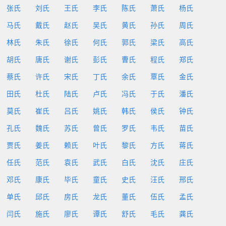
张氏
刘氏
王氏
李氏
陈氏
萧氏
杨氏
马氏
戴氏
赵氏
吴氏
黄氏
孙氏
周氏
林氏
朱氏
徐氏
何氏
郭氏
梁氏
高氏
胡氏
唐氏
谢氏
彭氏
曹氏
程氏
郑氏
蔡氏
许氏
宋氏
丁氏
余氏
覃氏
金氏
田氏
杜氏
陆氏
卢氏
冯氏
于氏
潘氏
莫氏
崔氏
吕氏
姚氏
韩氏
侯氏
钟氏
孔氏
魏氏
苏氏
曾氏
罗氏
韦氏
苗氏
贾氏
姜氏
赖氏
叶氏
黎氏
方氏
蒋氏
任氏
范氏
袁氏
武氏
白氏
沈氏
庄氏
邓氏
康氏
毕氏
童氏
史氏
汪氏
邢氏
单氏
邱氏
房氏
龙氏
董氏
伍氏
孟氏
闫氏
施氏
廖氏
谭氏
舒氏
毛氏
龚氏