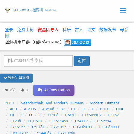
T-FT360981 - 祖源树TheYtree
Toggle
naviga
登录
免费上树
微基因导入
科研
古人
论文
数据发布
母系
树
祖源树用户群（Q群764507041）
展开字母导航
AI Consultation
288
0
ROOT
Neanderthals_And_Modern_Humans
Modern_Humans
A0-T
A-P305
A-P108
BT
CT
CF
F
GHIJK
HIJK
IJK
K
LT
T
T-L206
T-M70
T-TY501109
T-L162
T-L208
T-CTS931
T-CTS11451
T-Y4119
T-CTS2214
T-Y15127
T-Y3781
T-Y21017
T-FGC65011
T-FGC65000
T-BY31209
T-Y144067
T-Y213960