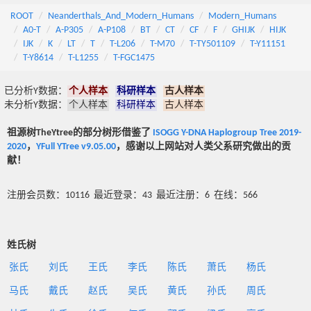
ROOT
Neanderthals_And_Modern_Humans
Modern_Humans
A0-T
A-P305
A-P108
BT
CT
CF
F
GHIJK
HIJK
IJK
K
LT
T
T-L206
T-M70
T-TY501109
T-Y11151
T-Y8614
T-L1255
T-FGC1475
已分析Y数据：
个人样本
科研样本
古人样本
未分析Y数据：
个人样本
科研样本
古人样本
祖源树TheYtree的部分树形借鉴了
ISOGG Y-DNA Haplogroup Tree 2019-
2020
，
YFull YTree v9.05.00
，感谢以上网站对人类父系研究做出的贡
献！
注册会员数：10116 最近登录：43 最近注册：6 在线：566
姓氏树
张氏
刘氏
王氏
李氏
陈氏
萧氏
杨氏
马氏
戴氏
赵氏
吴氏
黄氏
孙氏
周氏