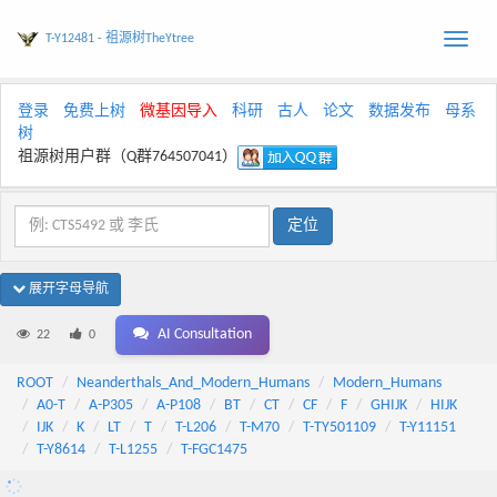
T-Y12481 - 祖源树TheYtree
Toggle
naviga
登录
免费上树
微基因导入
科研
古人
论文
数据发布
母系
树
祖源树用户群（Q群764507041）
展开字母导航
AI Consultation
22
0
ROOT
Neanderthals_And_Modern_Humans
Modern_Humans
A0-T
A-P305
A-P108
BT
CT
CF
F
GHIJK
HIJK
IJK
K
LT
T
T-L206
T-M70
T-TY501109
T-Y11151
T-Y8614
T-L1255
T-FGC1475