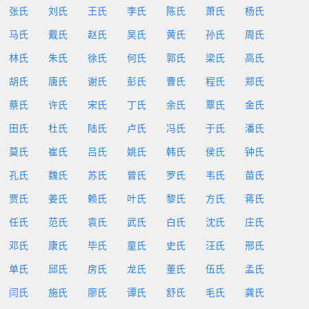
张氏
刘氏
王氏
李氏
陈氏
萧氏
杨氏
马氏
戴氏
赵氏
吴氏
黄氏
孙氏
周氏
林氏
朱氏
徐氏
何氏
郭氏
梁氏
高氏
胡氏
唐氏
谢氏
彭氏
曹氏
程氏
郑氏
蔡氏
许氏
宋氏
丁氏
余氏
覃氏
金氏
田氏
杜氏
陆氏
卢氏
冯氏
于氏
潘氏
莫氏
崔氏
吕氏
姚氏
韩氏
侯氏
钟氏
孔氏
魏氏
苏氏
曾氏
罗氏
韦氏
苗氏
贾氏
姜氏
赖氏
叶氏
黎氏
方氏
蒋氏
任氏
范氏
袁氏
武氏
白氏
沈氏
庄氏
邓氏
康氏
毕氏
童氏
史氏
汪氏
邢氏
单氏
邱氏
房氏
龙氏
董氏
伍氏
孟氏
闫氏
施氏
廖氏
谭氏
舒氏
毛氏
龚氏