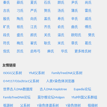
秦氏
薛氏
夏氏
石氏
顾氏
尹氏
尚氏
古氏
刁氏
严氏
贺氏
汤氏
蒲氏
雷氏
殷氏
陶氏
向氏
盖氏
寿氏
辛氏
戚氏
旷氏
祖氏
江氏
齐氏
俞氏
曲氏
傅氏
段氏
盛氏
颜氏
关氏
温氏
欧阳氏
樊氏
符氏
梅氏
翟氏
耿氏
米氏
章氏
葛氏
倪氏
厉氏
启布弓
麻氏
华氏
更多姓氏树
友情链接
ISOGG父系树
Yfull父系树
FamilyTreeDNA父系树
O-M117/O2a2b1a1父系树
人类Y染色体浏览器
世界古人DNA数据库
古人DNA Haplotree
Eupedia论坛
FamilyTreeDNA论坛
莫尔根论坛Molgen
Yfull中国父系群组
祖源树
父系树
Y染色体谱系树
Y染色体树
祖缘树