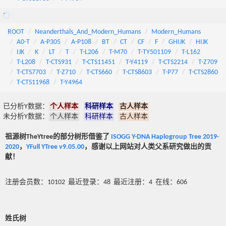
ROOT
Neanderthals_And_Modern_Humans
Modern_Humans
A0-T
A-P305
A-P108
BT
CT
CF
F
GHIJK
HIJK
IJK
K
LT
T
T-L206
T-M70
T-TY501109
T-L162
T-L208
T-CTS931
T-CTS11451
T-Y4119
T-CTS2214
T-Z709
T-CTS7703
T-Z710
T-CTS660
T-CTS8603
T-P77
T-CTS2860
T-CTS11968
T-Y4964
已分析Y数据：
个人样本
科研样本
古人样本
未分析Y数据：
个人样本
科研样本
古人样本
祖源树TheYtree的部分树形借鉴了
ISOGG Y-DNA Haplogroup Tree 2019-
2020
，
YFull YTree v9.05.00
，感谢以上网站对人类父系研究做出的贡
献！
注册会员数：10102 最近登录：48 最近注册：4 在线：606
姓氏树