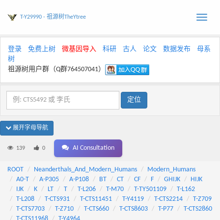
T-Y29990 - 祖源树TheYtree
Toggle
naviga
登录
免费上树
微基因导入
科研
古人
论文
数据发布
母系
树
祖源树用户群（Q群764507041）
展开字母导航
AI Consultation
139
0
ROOT
Neanderthals_And_Modern_Humans
Modern_Humans
A0-T
A-P305
A-P108
BT
CT
CF
F
GHIJK
HIJK
IJK
K
LT
T
T-L206
T-M70
T-TY501109
T-L162
T-L208
T-CTS931
T-CTS11451
T-Y4119
T-CTS2214
T-Z709
T-CTS7703
T-Z710
T-CTS660
T-CTS8603
T-P77
T-CTS2860
T-CTS11968
T-Y4964