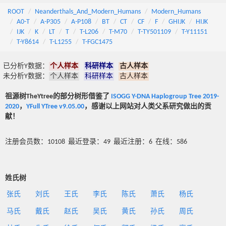
ROOT
Neanderthals_And_Modern_Humans
Modern_Humans
A0-T
A-P305
A-P108
BT
CT
CF
F
GHIJK
HIJK
IJK
K
LT
T
T-L206
T-M70
T-TY501109
T-Y11151
T-Y8614
T-L1255
T-FGC1475
已分析Y数据：
个人样本
科研样本
古人样本
未分析Y数据：
个人样本
科研样本
古人样本
祖源树TheYtree的部分树形借鉴了
ISOGG Y-DNA Haplogroup Tree 2019-
2020
，
YFull YTree v9.05.00
，感谢以上网站对人类父系研究做出的贡
献！
注册会员数：10108 最近登录：49 最近注册：6 在线：586
姓氏树
张氏
刘氏
王氏
李氏
陈氏
萧氏
杨氏
马氏
戴氏
赵氏
吴氏
黄氏
孙氏
周氏