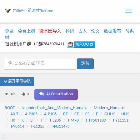
T-Y8694 - 祖源树TheYtree
Toggle
naviga
登录
免费上树
微基因导入
科研
古人
论文
数据发布
母系
树
祖源树用户群（Q群764507041）
展开字母导航
AI Consultation
161
0
ROOT
Neanderthals_And_Modern_Humans
Modern_Humans
A0-T
A-P305
A-P108
BT
CT
CF
F
GHIJK
HIJK
IJK
K
LT
T
T-L206
T-M70
T-TY501109
T-Y11151
T-Y8614
T-L1255
T-FGC1475