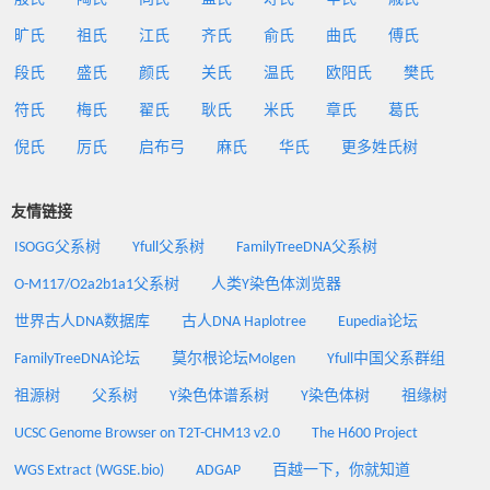
旷氏
祖氏
江氏
齐氏
俞氏
曲氏
傅氏
段氏
盛氏
颜氏
关氏
温氏
欧阳氏
樊氏
符氏
梅氏
翟氏
耿氏
米氏
章氏
葛氏
倪氏
厉氏
启布弓
麻氏
华氏
更多姓氏树
友情链接
ISOGG父系树
Yfull父系树
FamilyTreeDNA父系树
O-M117/O2a2b1a1父系树
人类Y染色体浏览器
世界古人DNA数据库
古人DNA Haplotree
Eupedia论坛
FamilyTreeDNA论坛
莫尔根论坛Molgen
Yfull中国父系群组
祖源树
父系树
Y染色体谱系树
Y染色体树
祖缘树
UCSC Genome Browser on T2T-CHM13 v2.0
The H600 Project
WGS Extract (WGSE.bio)
ADGAP
百越一下，你就知道