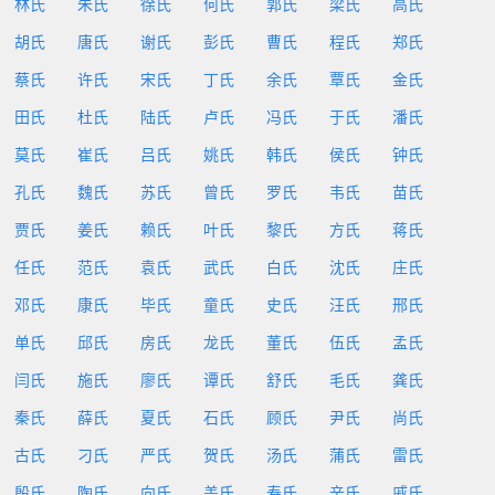
林氏
朱氏
徐氏
何氏
郭氏
梁氏
高氏
胡氏
唐氏
谢氏
彭氏
曹氏
程氏
郑氏
蔡氏
许氏
宋氏
丁氏
余氏
覃氏
金氏
田氏
杜氏
陆氏
卢氏
冯氏
于氏
潘氏
莫氏
崔氏
吕氏
姚氏
韩氏
侯氏
钟氏
孔氏
魏氏
苏氏
曾氏
罗氏
韦氏
苗氏
贾氏
姜氏
赖氏
叶氏
黎氏
方氏
蒋氏
任氏
范氏
袁氏
武氏
白氏
沈氏
庄氏
邓氏
康氏
毕氏
童氏
史氏
汪氏
邢氏
单氏
邱氏
房氏
龙氏
董氏
伍氏
孟氏
闫氏
施氏
廖氏
谭氏
舒氏
毛氏
龚氏
秦氏
薛氏
夏氏
石氏
顾氏
尹氏
尚氏
古氏
刁氏
严氏
贺氏
汤氏
蒲氏
雷氏
殷氏
陶氏
向氏
盖氏
寿氏
辛氏
戚氏