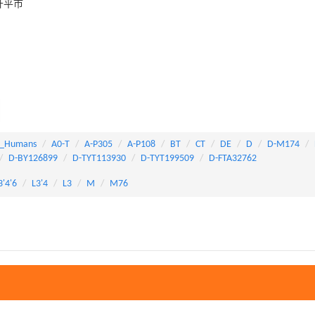
开平市
_Humans
A0-T
A-P305
A-P108
BT
CT
DE
D
D-M174
D-BY126899
D-TYT113930
D-TYT199509
D-FTA32762
3'4'6
L3'4
L3
M
M76