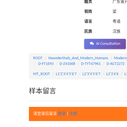
籍贯
广东省
祖姓
梁
语言
粤语
民族
汉族
AI Consultation
ROOT
Neanderthals_And_Modern_Humans
Modern
D-FT1693
D-Z41068
D-TYT47961
D-ACT2272
MT_ROOT
L1'2'3'4'5'6'7
L2'3'4'5'6'7
L2'3'4'6
L
样本留言
请登录后留言
登录
|
注册