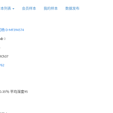
样本列表
会员样本
我的样本
数据发布
 D-MF394574
0
6
GRCh37
762
.35％ 平均深度95