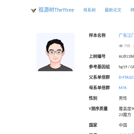
祖源树TheYtree
母系树
最新论文
样本名称
广东江门杨
798
上树编号
AU8118
参考基因组
hg19 / 
父系单倍群
D-FTA32
母系单倍群
M76
性别
男性
Y测序质量
覆盖度90
23魔方
国家
中国