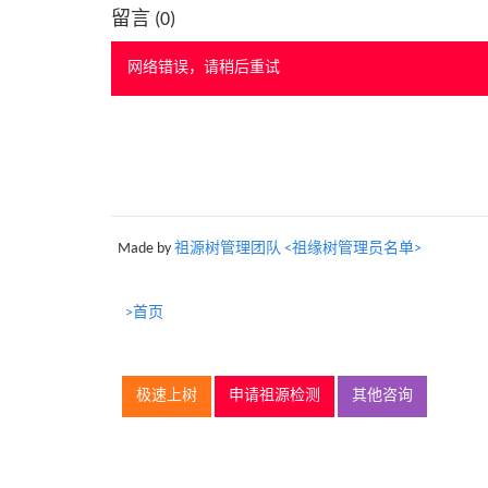
留言 (
0
)
网络错误，请稍后重试
Made by
祖源树管理团队 <祖缘树管理员名单>
>首页
极速上树
申请祖源检测
其他咨询