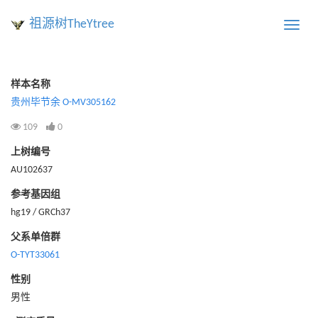
祖源树TheYtree
Toggle
naviga
样本名称
贵州毕节余 O-MV305162
109
0
上树编号
AU102637
参考基因组
hg19 / GRCh37
父系单倍群
O-TYT33061
性别
男性