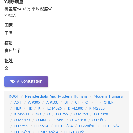
Y测序质量
覆盖度94.16％ 平均深度96
23魔方
国家
中国
籍贯
贵州毕节
祖姓
余
AI Consultation
ROOT
Neanderthals_And_Modern_Humans
Modern_Humans
A0-T
A-P305
A-P108
BT
CT
CF
F
GHIJK
HIJK
IJK
K
K2-M526
K-M2308
K-M2335
K-M2311
NO
O
O-F265
O-M268
O-F2320
O-M1470
O-PK4
O-M95
O-M1310
O-F1803
O-F1252
O-F2924
O-CTS5854
O-Z23810
O-CTS5267
O-CTS651
O-MF137654
O-TYT33061