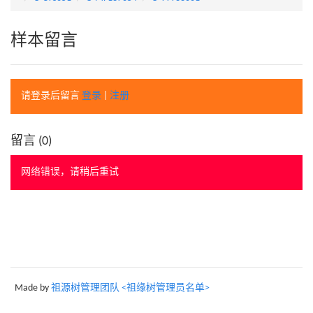
样本留言
请登录后留言
登录
|
注册
留言 (
0
)
网络错误，请稍后重试
Made by
祖源树管理团队 <祖缘树管理员名单>