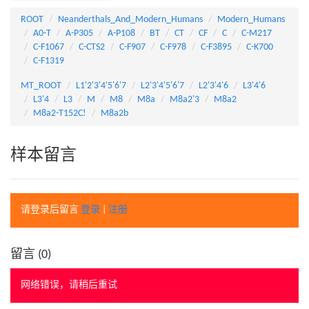
ROOT
Neanderthals_And_Modern_Humans
Modern_Humans
A0-T
A-P305
A-P108
BT
CT
CF
C
C-M217
C-F1067
C-CTS2
C-F907
C-F978
C-F3895
C-K700
C-F1319
MT_ROOT
L1'2'3'4'5'6'7
L2'3'4'5'6'7
L2'3'4'6
L3'4'6
L3'4
L3
M
M8
M8a
M8a2'3
M8a2
M8a2-T152C!
M8a2b
样本留言
请登录后留言
登录
|
注册
留言 (
0
)
网络错误，请稍后重试