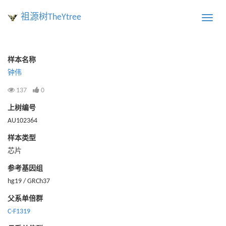
祖源树TheYtree
Toggle
naviga
样本名称
钟伟
137
0
上树编号
AU102364
样本类型
芯片
参考基因组
hg19 / GRCh37
父系单倍群
C-F1319