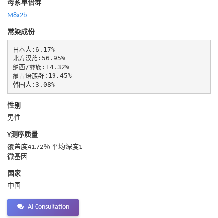
母系单倍群
M8a2b
常染成份
日本人:6.17%

北方汉族:56.95%

纳西/彝族:14.32%

蒙古语族群:19.45%

韩国人:3.08%
性别
男性
Y测序质量
覆盖度41.72％ 平均深度1
微基因
国家
中国
AI Consultation