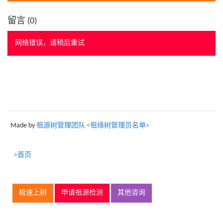
留言 (
0
)
网络错误，请稍后重试
Made by
祖源树管理团队 <祖缘树管理员名单>
>首页
极速上树
申请祖源检测
其他咨询