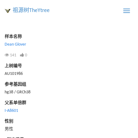
祖源树TheYtree
Toggle
naviga
样本名称
Dean Glover
141
0
上树编号
AU101986
参考基因组
hg38 / GRCh38
父系单倍群
I-A8601
性别
男性