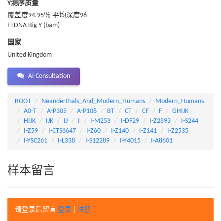
Y测序质量
覆盖度94.95％ 平均深度96
FTDNA Big Y (bam)
国家
United Kingdom
AI Consultation
ROOT
Neanderthals_And_Modern_Humans
Modern_Humans
A0-T
A-P305
A-P108
BT
CT
CF
F
GHIJK
HIJK
IJK
IJ
I
I-M253
I-DF29
I-Z2893
I-S244
I-Z59
I-CTS8647
I-Z60
I-Z140
I-Z141
I-Z2535
I-YSC261
I-L338
I-S12289
I-Y4015
I-A8601
样本留言
请登录后留言
登录
|
注册