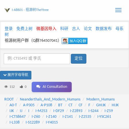
I-A8601 - 祖源树TheYtree
Toggle
naviga
登录
免费上树
微基因导入
科研
古人
论文
数据发布
母系
树
祖源树用户群（Q群764507041）
展开字母导航
AI Consultation
112
0
ROOT
Neanderthals_And_Modern_Humans
Modern_Humans
A0-T
A-P305
A-P108
BT
CT
CF
F
GHIJK
HIJK
IJK
IJ
I
I-M253
I-DF29
I-Z2893
I-S244
I-Z59
I-CTS8647
I-Z60
I-Z140
I-Z141
I-Z2535
I-YSC261
I-L338
I-S12289
I-Y4015