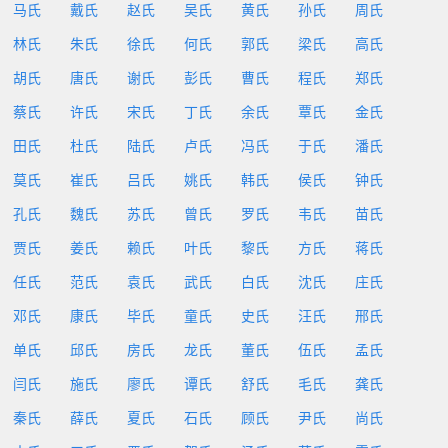
马氏
戴氏
赵氏
吴氏
黄氏
孙氏
周氏
林氏
朱氏
徐氏
何氏
郭氏
梁氏
高氏
胡氏
唐氏
谢氏
彭氏
曹氏
程氏
郑氏
蔡氏
许氏
宋氏
丁氏
余氏
覃氏
金氏
田氏
杜氏
陆氏
卢氏
冯氏
于氏
潘氏
莫氏
崔氏
吕氏
姚氏
韩氏
侯氏
钟氏
孔氏
魏氏
苏氏
曾氏
罗氏
韦氏
苗氏
贾氏
姜氏
赖氏
叶氏
黎氏
方氏
蒋氏
任氏
范氏
袁氏
武氏
白氏
沈氏
庄氏
邓氏
康氏
毕氏
童氏
史氏
汪氏
邢氏
单氏
邱氏
房氏
龙氏
董氏
伍氏
孟氏
闫氏
施氏
廖氏
谭氏
舒氏
毛氏
龚氏
秦氏
薛氏
夏氏
石氏
顾氏
尹氏
尚氏