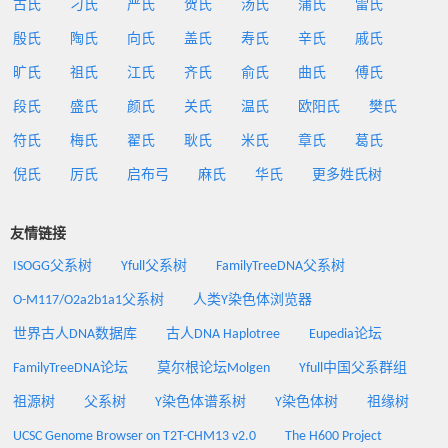
古氏
刁氏
严氏
贺氏
汤氏
蒲氏
雷氏
殷氏
陶氏
向氏
盖氏
寿氏
辛氏
戚氏
旷氏
祖氏
江氏
齐氏
俞氏
曲氏
傅氏
段氏
盛氏
颜氏
关氏
温氏
欧阳氏
樊氏
符氏
梅氏
翟氏
耿氏
米氏
章氏
葛氏
倪氏
厉氏
启布弓
麻氏
华氏
更多姓氏树
友情链接
ISOGG父系树
Yfull父系树
FamilyTreeDNA父系树
O-M117/O2a2b1a1父系树
人类Y染色体浏览器
世界古人DNA数据库
古人DNA Haplotree
Eupedia论坛
FamilyTreeDNA论坛
莫尔根论坛Molgen
Yfull中国父系群组
祖源树
父系树
Y染色体谱系树
Y染色体树
祖缘树
UCSC Genome Browser on T2T-CHM13 v2.0
The H600 Project