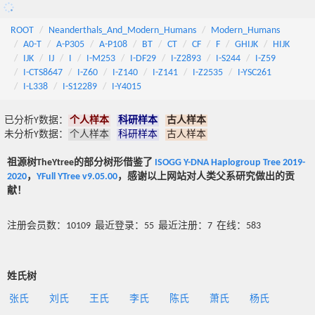
ROOT
Neanderthals_And_Modern_Humans
Modern_Humans
A0-T
A-P305
A-P108
BT
CT
CF
F
GHIJK
HIJK
IJK
IJ
I
I-M253
I-DF29
I-Z2893
I-S244
I-Z59
I-CTS8647
I-Z60
I-Z140
I-Z141
I-Z2535
I-YSC261
I-L338
I-S12289
I-Y4015
已分析Y数据：
个人样本
科研样本
古人样本
未分析Y数据：
个人样本
科研样本
古人样本
祖源树TheYtree的部分树形借鉴了
ISOGG Y-DNA Haplogroup Tree 2019-
2020
，
YFull YTree v9.05.00
，感谢以上网站对人类父系研究做出的贡
献！
注册会员数：10109 最近登录：55 最近注册：7 在线：583
姓氏树
张氏
刘氏
王氏
李氏
陈氏
萧氏
杨氏