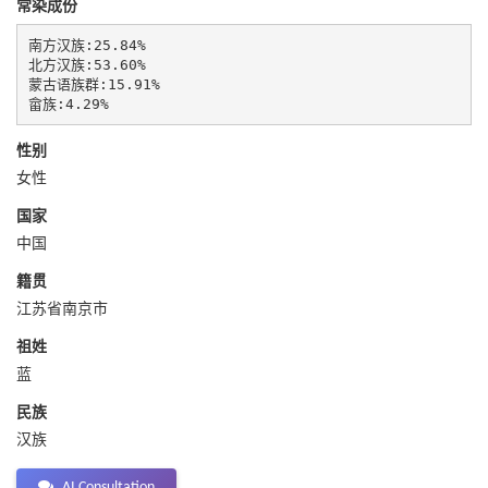
常染成份
南方汉族:25.84%

北方汉族:53.60%

蒙古语族群:15.91%

畲族:4.29%
性别
女性
国家
中国
籍贯
江苏省南京市
祖姓
蓝
民族
汉族
AI Consultation