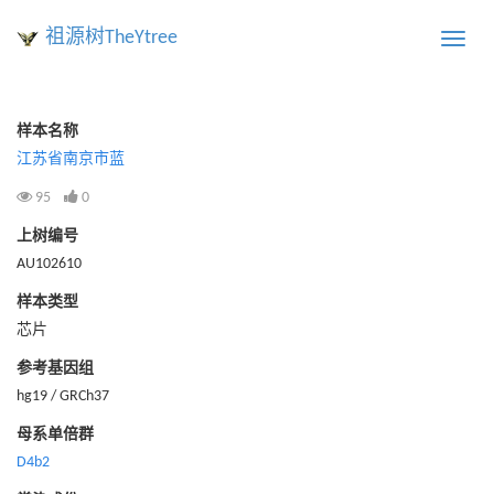
祖源树TheYtree
Toggle
naviga
样本名称
江苏省南京市蓝
95
0
上树编号
AU102610
样本类型
芯片
参考基因组
hg19 / GRCh37
母系单倍群
D4b2