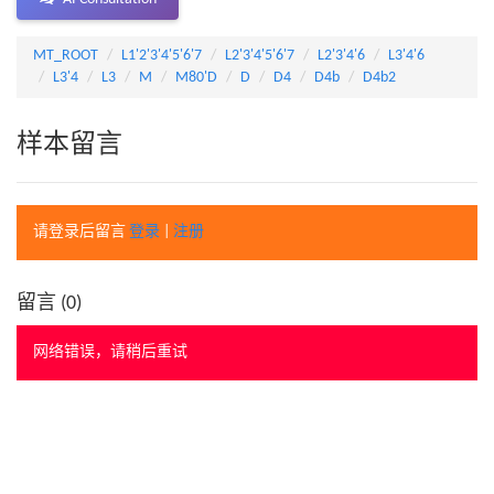
MT_ROOT
L1'2'3'4'5'6'7
L2'3'4'5'6'7
L2'3'4'6
L3'4'6
L3'4
L3
M
M80'D
D
D4
D4b
D4b2
样本留言
请登录后留言
登录
|
注册
留言 (
0
)
网络错误，请稍后重试