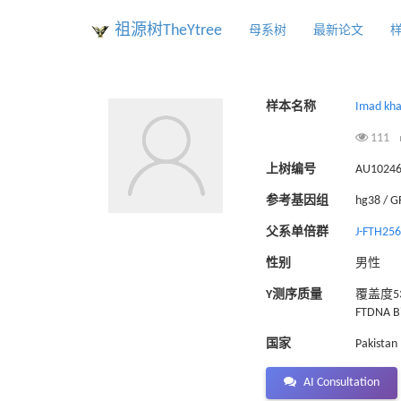
祖源树TheYtree
母系树
最新论文
样本名称
Imad kh
111
上树编号
AU1024
参考基因组
hg38 / 
父系单倍群
J-FTH25
性别
男性
Y测序质量
覆盖度53
FTDNA Bi
国家
Pakistan
AI Consultation