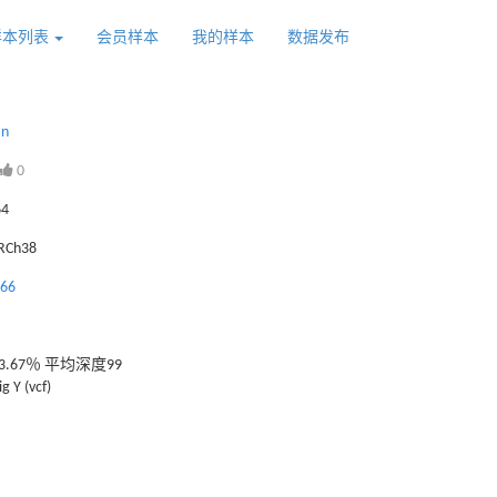
样本列表
会员样本
我的样本
数据发布
an
0
64
GRCh38
666
.67％ 平均深度99
g Y (vcf)