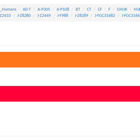
_Humans
A0-T
A-P305
A-P108
BT
CT
CF
F
GHIJK
HIJ
-Z2433
J-Z8280
J-Z2449
J-Y988
J-Z8289
J-FGC31682
J-FGC3166