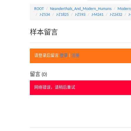
ROOT
Neanderthals_And_Modern_Humans
Modern
J-Z534
J-Z1825
J-Z593
J-M241
J-Z2432
J
样本留言
请登录后留言
登录
|
注册
留言 (
0
)
网络错误，请稍后重试