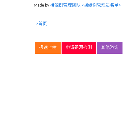
Made by
祖源树管理团队 <祖缘树管理员名单>
>首页
极速上树
申请祖源检测
其他咨询