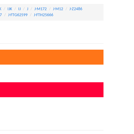
K
IJK
IJ
J
J-M172
J-M12
J-Z2486
7
J-FTG62599
J-FTH25666