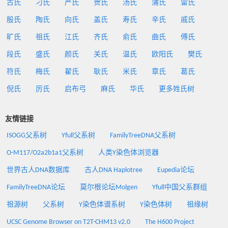
古氏
刁氏
严氏
贺氏
汤氏
蒲氏
雷氏
殷氏
陶氏
向氏
盖氏
寿氏
辛氏
戚氏
旷氏
祖氏
江氏
齐氏
俞氏
曲氏
傅氏
段氏
盛氏
颜氏
关氏
温氏
欧阳氏
樊氏
符氏
梅氏
翟氏
耿氏
米氏
章氏
葛氏
倪氏
厉氏
启布弓
麻氏
华氏
更多姓氏树
友情链接
ISOGG父系树
Yfull父系树
FamilyTreeDNA父系树
O-M117/O2a2b1a1父系树
人类Y染色体浏览器
世界古人DNA数据库
古人DNA Haplotree
Eupedia论坛
FamilyTreeDNA论坛
莫尔根论坛Molgen
Yfull中国父系群组
祖源树
父系树
Y染色体谱系树
Y染色体树
祖缘树
UCSC Genome Browser on T2T-CHM13 v2.0
The H600 Project