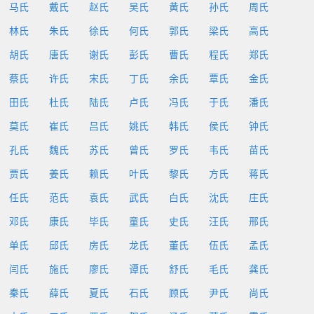
马氏
戴氏
赵氏
吴氏
黄氏
孙氏
周氏
林氏
朱氏
徐氏
何氏
郭氏
梁氏
高氏
胡氏
唐氏
谢氏
彭氏
曹氏
程氏
郑氏
蔡氏
许氏
宋氏
丁氏
余氏
覃氏
金氏
田氏
杜氏
陆氏
卢氏
冯氏
于氏
潘氏
莫氏
崔氏
吕氏
姚氏
韩氏
侯氏
钟氏
孔氏
魏氏
苏氏
曾氏
罗氏
韦氏
苗氏
贾氏
姜氏
赖氏
叶氏
黎氏
方氏
蒋氏
任氏
范氏
袁氏
武氏
白氏
沈氏
庄氏
邓氏
康氏
毕氏
童氏
史氏
汪氏
邢氏
单氏
邱氏
房氏
龙氏
董氏
伍氏
孟氏
闫氏
施氏
廖氏
谭氏
舒氏
毛氏
龚氏
秦氏
薛氏
夏氏
石氏
顾氏
尹氏
尚氏