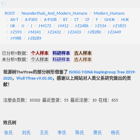
ROOT
Neanderthals_And_Modern_Humans
Modern_Humans
A0-T
A-P305
A-P108
BT
CT
CF
F
GHIJK
HIJK
IJK
IJ
J
J-M172
J-M12
J-Z2486
J-Z534
J-Z1825
J-Z593
J-M241
J-Z2432
J-Z2433
J-Z8280
J-Z2449
J-Y988
J-Z8289
已分析Y数据：
个人样本
科研样本
古人样本
未分析Y数据：
个人样本
科研样本
古人样本
祖源树TheYtree的部分树形借鉴了
ISOGG Y-DNA Haplogroup Tree 2019-
2020
，
YFull YTree v9.05.00
，感谢以上网站对人类父系研究做出的贡
献！
注册会员数：10102 最近登录：55 最近注册：10 在线：655
姓氏树
张氏
刘氏
王氏
李氏
陈氏
萧氏
杨氏