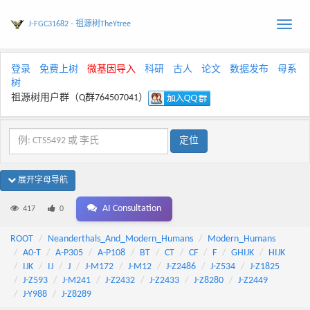
J-FGC31682 - 祖源树TheYtree
Toggle
naviga
登录
免费上树
微基因导入
科研
古人
论文
数据发布
母系
树
祖源树用户群（Q群764507041）
展开字母导航
AI Consultation
417
0
ROOT
Neanderthals_And_Modern_Humans
Modern_Humans
A0-T
A-P305
A-P108
BT
CT
CF
F
GHIJK
HIJK
IJK
IJ
J
J-M172
J-M12
J-Z2486
J-Z534
J-Z1825
J-Z593
J-M241
J-Z2432
J-Z2433
J-Z8280
J-Z2449
J-Y988
J-Z8289