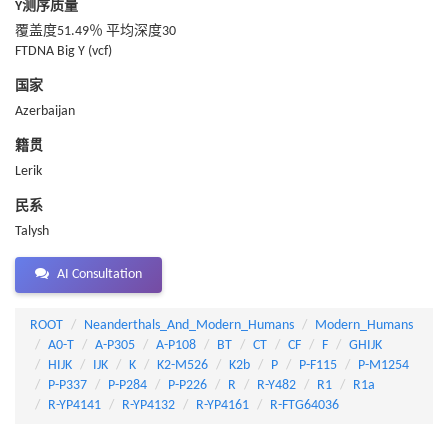
Y测序质量
覆盖度51.49％ 平均深度30
FTDNA Big Y (vcf)
国家
Azerbaijan
籍贯
Lerik
民系
Talysh
AI Consultation
ROOT
Neanderthals_And_Modern_Humans
Modern_Humans
A0-T
A-P305
A-P108
BT
CT
CF
F
GHIJK
HIJK
IJK
K
K2-M526
K2b
P
P-F115
P-M1254
P-P337
P-P284
P-P226
R
R-Y482
R1
R1a
R-YP4141
R-YP4132
R-YP4161
R-FTG64036