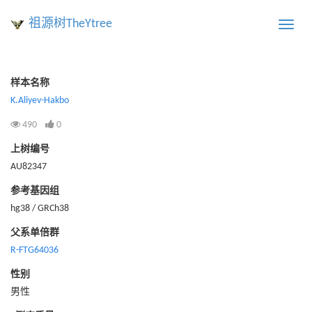
祖源树TheYtree
Toggle
naviga
样本名称
K.Aliyev-Hakbo
490
0
上树编号
AU82347
参考基因组
hg38 / GRCh38
父系单倍群
R-FTG64036
性别
男性