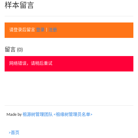
样本留言
请登录后留言
登录
|
注册
留言 (
0
)
网络错误，请稍后重试
Made by
祖源树管理团队 <祖缘树管理员名单>
>首页