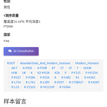
性别
男性
Y测序质量
覆盖度31.43％ 平均深度1
FTDNA
国家
Iraq
AI Consultation
ROOT
Neanderthals_And_Modern_Humans
Modern_Humans
A0-T
A-P305
A-P108
BT
CT
CF
F
GHIJK
HIJK
IJK
K
K2-M526
K2b
P
P-F115
P-M1254
P-P337
P-P284
P-P226
R
R-Y482
R1
R-M343
R-L754
R-L761
R-L389
R-P297
R-CTS8627
R-M269
R-L23
R-Z2103
R-M12149
R-Y4364
样本留言