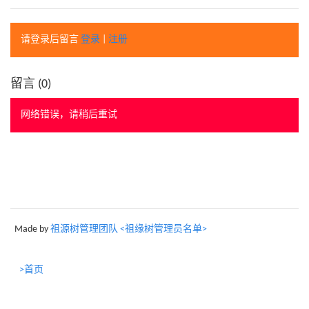
请登录后留言
登录
|
注册
留言 (
0
)
网络错误，请稍后重试
Made by
祖源树管理团队 <祖缘树管理员名单>
>首页