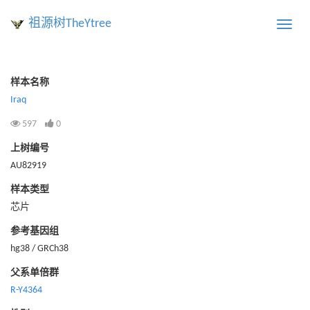
祖源树TheYtree
Toggle
naviga
样本名称
Iraq
597
0
上树编号
AU82919
样本类型
芯片
参考基因组
hg38 / GRCh38
父系单倍群
R-Y4364