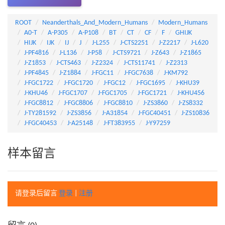
ROOT
Neanderthals_And_Modern_Humans
Modern_Humans
A0-T
A-P305
A-P108
BT
CT
CF
F
GHIJK
HIJK
IJK
IJ
J
J-L255
J-CTS2251
J-Z2217
J-L620
J-PF4816
J-L136
J-P58
J-CTS9721
J-Z643
J-Z1865
J-Z1853
J-CTS463
J-Z2324
J-CTS11741
J-Z2313
J-PF4845
J-Z1884
J-FGC11
J-FGC7638
J-KM792
J-FGC1722
J-FGC1720
J-FGC12
J-FGC1695
J-KHU39
J-KHU46
J-FGC1707
J-FGC1705
J-FGC1721
J-KHU456
J-FGC8812
J-FGC8806
J-FGC8810
J-ZS3860
J-ZS8332
J-TY281592
J-ZS3856
J-A31854
J-FGC40451
J-ZS10836
J-FGC40453
J-A25148
J-FT383955
J-Y97259
样本留言
请登录后留言
登录
|
注册