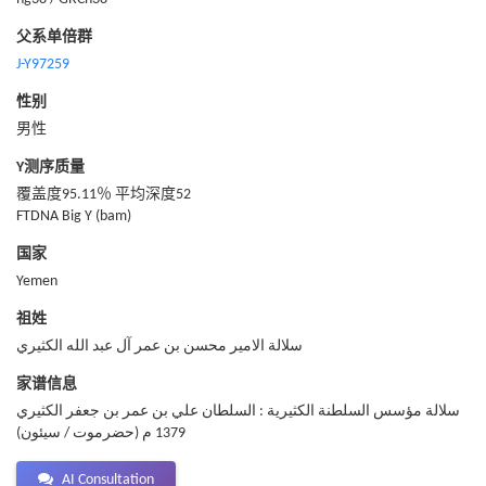
父系单倍群
J-Y97259
性别
男性
Y测序质量
覆盖度95.11％ 平均深度52
FTDNA Big Y (bam)
国家
Yemen
祖姓
سلالة الامير محسن بن عمر آل عبد الله الكثيري
家谱信息
سلالة مؤسس السلطنة الكثيرية : السلطان علي بن عمر بن جعفر الكثيري
1379 م (حضرموت / سيئون)
AI Consultation