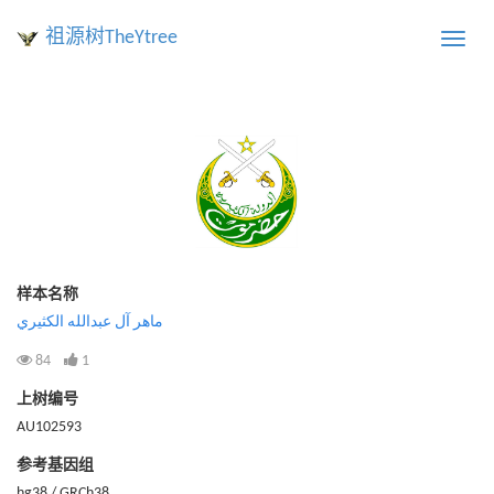
祖源树TheYtree
Toggle
naviga
样本名称
ماهر آل عبدالله الكثيري
84
1
上树编号
AU102593
参考基因组
hg38 / GRCh38