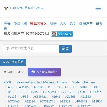
J-FGC1721 - 祖源树TheYtree
Toggle
naviga
登录
免费上树
微基因导入
科研
古人
论文
数据发布
母系
树
祖源树用户群（Q群764507041）
展开字母导航
AI Consultation
2814
0
ROOT
Neanderthals_And_Modern_Humans
Modern_Humans
A0-T
A-P305
A-P108
BT
CT
CF
F
GHIJK
HIJK
IJK
IJ
J
J-L255
J-CTS2251
J-Z2217
J-L620
J-PF4816
J-L136
J-P58
J-CTS9721
J-Z643
J-Z1865
J-Z1853
J-CTS463
J-Z2324
J-CTS11741
J-Z2313
J-PF4845
J-Z1884
J-FGC11
J-FGC7638
J-KM792
J-FGC1722
J-FGC1720