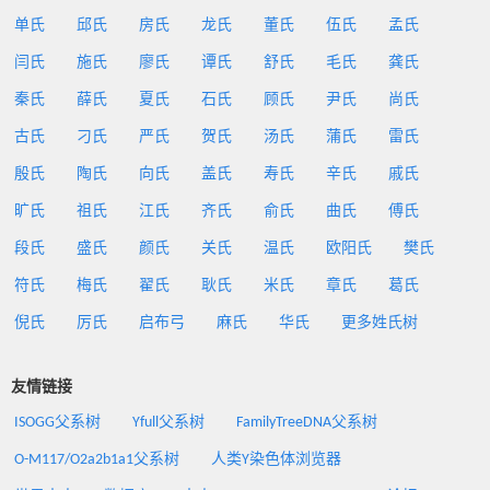
单氏
邱氏
房氏
龙氏
董氏
伍氏
孟氏
闫氏
施氏
廖氏
谭氏
舒氏
毛氏
龚氏
秦氏
薛氏
夏氏
石氏
顾氏
尹氏
尚氏
古氏
刁氏
严氏
贺氏
汤氏
蒲氏
雷氏
殷氏
陶氏
向氏
盖氏
寿氏
辛氏
戚氏
旷氏
祖氏
江氏
齐氏
俞氏
曲氏
傅氏
段氏
盛氏
颜氏
关氏
温氏
欧阳氏
樊氏
符氏
梅氏
翟氏
耿氏
米氏
章氏
葛氏
倪氏
厉氏
启布弓
麻氏
华氏
更多姓氏树
友情链接
ISOGG父系树
Yfull父系树
FamilyTreeDNA父系树
O-M117/O2a2b1a1父系树
人类Y染色体浏览器