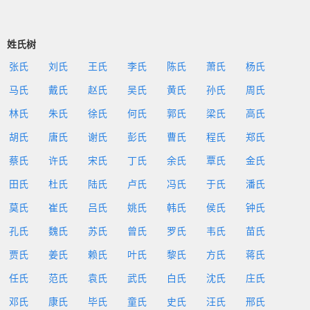
姓氏树
张氏
刘氏
王氏
李氏
陈氏
萧氏
杨氏
马氏
戴氏
赵氏
吴氏
黄氏
孙氏
周氏
林氏
朱氏
徐氏
何氏
郭氏
梁氏
高氏
胡氏
唐氏
谢氏
彭氏
曹氏
程氏
郑氏
蔡氏
许氏
宋氏
丁氏
余氏
覃氏
金氏
田氏
杜氏
陆氏
卢氏
冯氏
于氏
潘氏
莫氏
崔氏
吕氏
姚氏
韩氏
侯氏
钟氏
孔氏
魏氏
苏氏
曾氏
罗氏
韦氏
苗氏
贾氏
姜氏
赖氏
叶氏
黎氏
方氏
蒋氏
任氏
范氏
袁氏
武氏
白氏
沈氏
庄氏
邓氏
康氏
毕氏
童氏
史氏
汪氏
邢氏