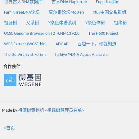
世界古人DNA数据库
古人DNA Haplotree
Eupedia论坛
FamilyTreeDNA论坛
莫尔根论坛Molgen
Yfull中国父系群组
祖源树
父系树
Y染色体谱系树
Y染色体树
祖缘树
UCSC Genome Browser on T2T-CHM13 v2.0
The H600 Project
WGS Extract (WGSE.bio)
ADGAP
百越一下，你就知道
The GenArchivist Forum
Türkiye Y-DNA Ağacı: Anasayfa
合作伙伴
Made by
祖源树策划组 <祖缘树管理员名单>
>首页