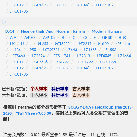
J-FGC12
J-FGC1695
J-KHU39
J-KHU46
J-FGC1707
J-FGC1705
ROOT
Neanderthals_And_Modern_Humans
Modern_Humans
A0-T
A-P305
A-P108
BT
CT
CF
F
GHIJK
HIJK
IJK
IJ
J
J-L255
J-CTS2251
J-Z2217
J-L620
J-PF4816
J-L136
J-P58
J-CTS9721
J-Z643
J-Z1865
J-Z1853
J-CTS463
J-Z2324
J-CTS11741
J-Z2313
J-PF4845
J-Z1884
J-FGC11
J-FGC7638
J-KM792
J-FGC1722
J-FGC1720
J-FGC12
J-FGC1695
J-KHU39
J-KHU46
J-FGC1707
J-FGC1705
已分析Y数据：
个人样本
科研样本
古人样本
未分析Y数据：
个人样本
科研样本
古人样本
祖源树TheYtree的部分树形借鉴了
ISOGG Y-DNA Haplogroup Tree 2019-
2020
，
YFull YTree v9.05.00
，感谢以上网站对人类父系研究做出的贡
献！
注册会员数：10102 最近登录：59 最近注册：11 在线：1173