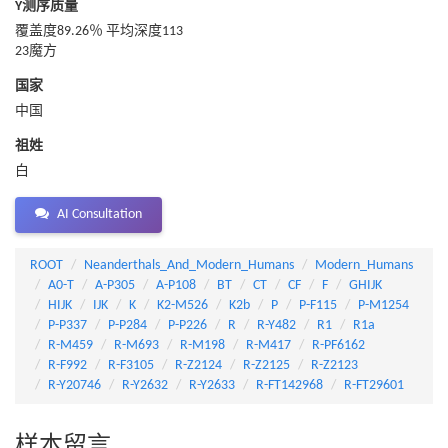
Y测序质量
覆盖度89.26％ 平均深度113
23魔方
国家
中国
祖姓
白
AI Consultation
ROOT
Neanderthals_And_Modern_Humans
Modern_Humans
A0-T
A-P305
A-P108
BT
CT
CF
F
GHIJK
HIJK
IJK
K
K2-M526
K2b
P
P-F115
P-M1254
P-P337
P-P284
P-P226
R
R-Y482
R1
R1a
R-M459
R-M693
R-M198
R-M417
R-PF6162
R-F992
R-F3105
R-Z2124
R-Z2125
R-Z2123
R-Y20746
R-Y2632
R-Y2633
R-FT142968
R-FT29601
样本留言