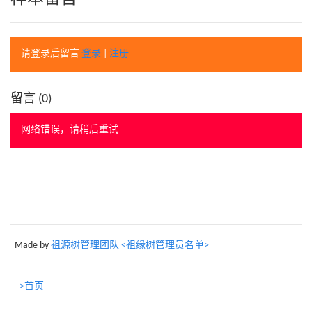
请登录后留言
登录
|
注册
留言 (
0
)
网络错误，请稍后重试
Made by
祖源树管理团队 <祖缘树管理员名单>
>首页