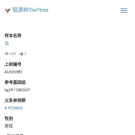
祖源树TheYtree
Toggle
naviga
样本名称
白
169
0
上树编号
AU101985
参考基因组
hg19 / GRCh37
父系单倍群
R-FT29601
性别
男性