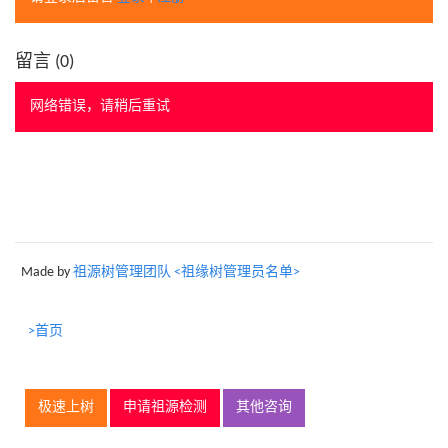
留言 (
0
)
网络错误，请稍后重试
Made by
祖源树管理团队 <祖缘树管理员名单>
>首页
极速上树
申请祖源检测
其他咨询