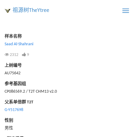
祖源树TheYtree
Toggle
naviga
样本名称
Saad Al-Shahrani
2312
9
上树编号
AU75642
参考基因组
CP086569.2 / T2T CHM13 v2.0
父系单倍群 T2T
G-Y517698
性别
男性