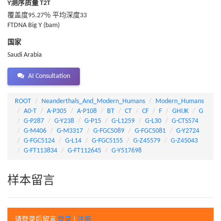
Y测序质量 T2T
覆盖度95.27％ 平均深度33
FTDNA Big Y (bam)
国家
Saudi Arabia
AI Consultation
ROOT
Neanderthals_And_Modern_Humans
Modern_Humans
A0-T
A-P305
A-P108
BT
CT
CF
F
GHIJK
G
G-P287
G-Y238
G-P15
G-L1259
G-L30
G-CTS574
G-M406
G-M3317
G-FGC5089
G-FGC5081
G-Y2724
G-FGC5124
G-L14
G-FGC5155
G-Z45579
G-Z45043
G-FT113834
G-FT112645
G-Y517698
样本留言
请登录后留言
登录
|
注册