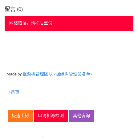
留言 (
0
)
网络错误，请稍后重试
Made by
祖源树管理团队 <祖缘树管理员名单>
>首页
极速上树
申请祖源检测
其他咨询