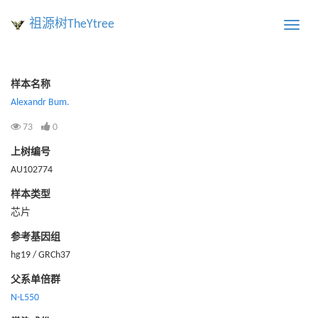
祖源树TheYtree
Toggle
naviga
样本名称
Alexandr Bum.
73
0
上树编号
AU102774
样本类型
芯片
参考基因组
hg19 / GRCh37
父系单倍群
N-L550