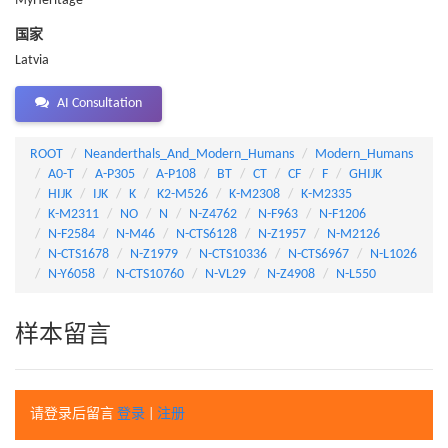
MyHeritage
国家
Latvia
AI Consultation
ROOT
Neanderthals_And_Modern_Humans
Modern_Humans
A0-T
A-P305
A-P108
BT
CT
CF
F
GHIJK
HIJK
IJK
K
K2-M526
K-M2308
K-M2335
K-M2311
NO
N
N-Z4762
N-F963
N-F1206
N-F2584
N-M46
N-CTS6128
N-Z1957
N-M2126
N-CTS1678
N-Z1979
N-CTS10336
N-CTS6967
N-L1026
N-Y6058
N-CTS10760
N-VL29
N-Z4908
N-L550
样本留言
请登录后留言
登录
|
注册