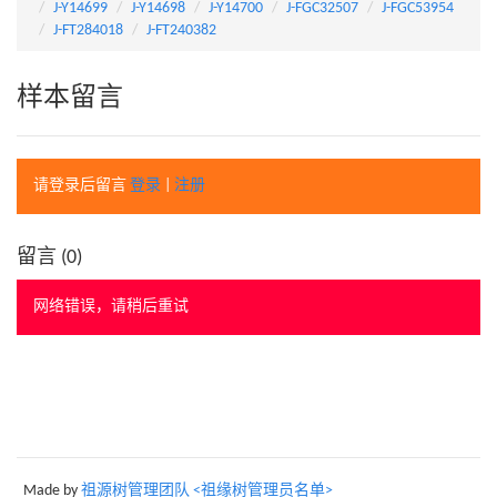
J-Y14699
J-Y14698
J-Y14700
J-FGC32507
J-FGC53954
J-FT284018
J-FT240382
样本留言
请登录后留言
登录
|
注册
留言 (
0
)
网络错误，请稍后重试
Made by
祖源树管理团队 <祖缘树管理员名单>