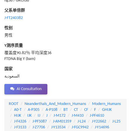
hg38 / GRCh38
父系单倍群
J-FT240382
性别
男性
Y测序质量
覆盖度90.82％ 平均深度36
FTDNA Big Y (bam)
国家
السعودية
AI Consultation
ROOT
Neanderthals_And_Modern_Humans
Modern_Humans
A0-T
A-P305
A-P108
BT
CT
CF
F
GHIJK
HIJK
IJK
IJ
J
J-M172
J-M410
J-PF4610
J-F4326
J-PF5087
J-AM01359
J-L24
J-Y22662
J-L25
J-F3133
J-Z7706
J-Y13534
J-FGC9942
J-Y14696