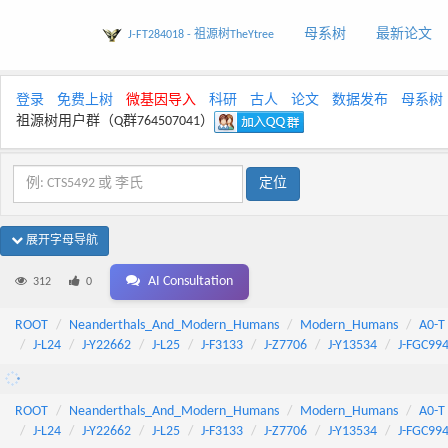
母系树
最新论文
J-FT284018 - 祖源树TheYtree
登录
免费上树
微基因导入
科研
古人
论文
数据发布
母系树
祖源树用户群（Q群764507041）
展开字母导航
AI Consultation
312
0
ROOT
Neanderthals_And_Modern_Humans
Modern_Humans
A0-T
J-L24
J-Y22662
J-L25
J-F3133
J-Z7706
J-Y13534
J-FGC99
ROOT
Neanderthals_And_Modern_Humans
Modern_Humans
A0-T
J-L24
J-Y22662
J-L25
J-F3133
J-Z7706
J-Y13534
J-FGC99