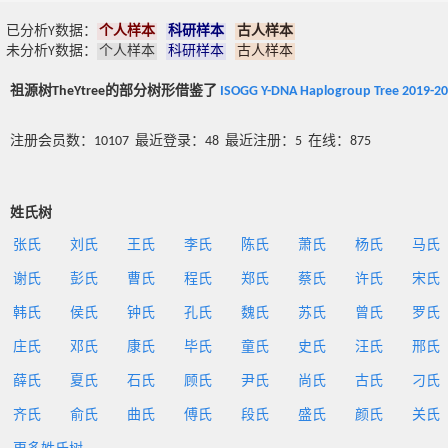
已分析Y数据：
个人样本
科研样本
古人样本
未分析Y数据：
个人样本
科研样本
古人样本
祖源树TheYtree的部分树形借鉴了
ISOGG Y-DNA Haplogroup Tree 2019-2
注册会员数：10107 最近登录：48 最近注册：5 在线：875
姓氏树
张氏
刘氏
王氏
李氏
陈氏
萧氏
杨氏
马氏
谢氏
彭氏
曹氏
程氏
郑氏
蔡氏
许氏
宋氏
韩氏
侯氏
钟氏
孔氏
魏氏
苏氏
曾氏
罗氏
庄氏
邓氏
康氏
毕氏
童氏
史氏
汪氏
邢氏
薛氏
夏氏
石氏
顾氏
尹氏
尚氏
古氏
刁氏
齐氏
俞氏
曲氏
傅氏
段氏
盛氏
颜氏
关氏