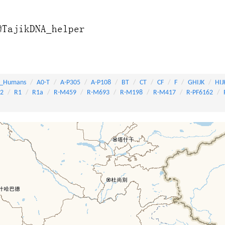
_Humans
A0-T
A-P305
A-P108
BT
CT
CF
F
GHIJK
HIJ
82
R1
R1a
R-M459
R-M693
R-M198
R-M417
R-PF6162