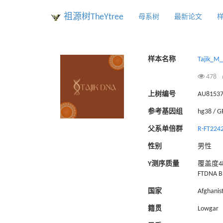
祖源树TheYtree
母系树
最新论文
样本名称
Tajik_M
478
上树编号
AU8153
参考基因组
hg38 / 
父系单倍群
R-FT224
性别
男性
Y测序质量
覆盖度48
FTDNA Bi
国家
Afghanis
籍贯
Lowgar