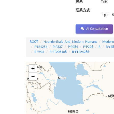
民系
Tajik
联系方式
AI Consultation
ROOT
Neanderthals_And_Modern_Humans
Modern
P-M1254
P-P337
P-P284
P-P226
R
R-Y4
R-Y934
R-FT205108
R-FT224286
+
−