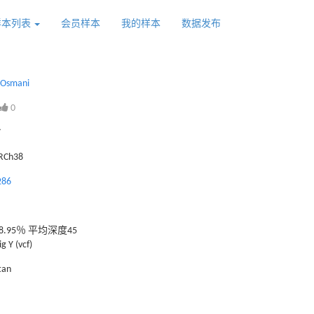
样本列表
会员样本
我的样本
数据发布
_Osmani
0
7
GRCh38
286
.95％ 平均深度45
g Y (vcf)
tan