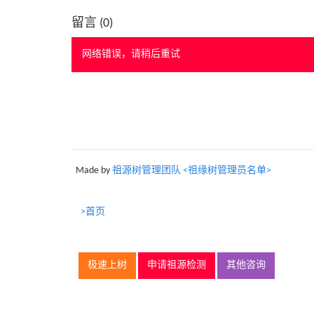
留言 (
0
)
网络错误，请稍后重试
Made by
祖源树管理团队 <祖缘树管理员名单>
>首页
极速上树
申请祖源检测
其他咨询