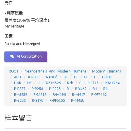
男性
Y测序质量
覆盖度19.46％ 平均深度1
MyHeritage
国家
Bosnia and Herzegovi
AI Consultation
ROOT
Neanderthals_And_Modern_Humans
Modern_Humans
A0-T
A-P305
A-P108
BT
CT
CF
F
GHIJK
HIJK
IJK
K
K2-M526
K2b
P
P-F115
P-M1254
P-P337
P-P284
P-P226
R
R-Y482
R1
R1a
R-M459
R-M693
R-M198
R-M417
R-PF6162
R-Z283
R-S198
R-PF6155
R-M458
样本留言