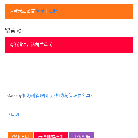
请登录后留言
登录
|
注册
留言 (
0
)
网络错误，请稍后重试
Made by
祖源树管理团队 <祖缘树管理员名单>
>首页
极速上树
申请祖源检测
其他咨询