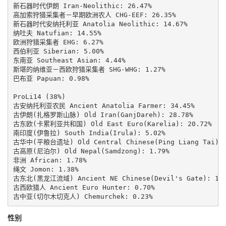
新石器时代伊朗 Iran-Neolithic: 26.47%

高加索狩猎采集者－早期欧洲农人 CHG-EEF: 26.35%

新石器时代安纳托利亚 Anatolia Neolithic: 14.67%

纳吐夫 Natufian: 14.55%

欧洲狩猎采集者 EHG: 6.27%

西伯利亚 Siberian: 5.00%

东南亚 Southeast Asian: 4.44%

斯堪的纳维亚－西欧狩猎采集者 SHG-WHG: 1.27%

巴布亚 Papuan: 0.98%

ProLi14 (38%)

古安纳托利亚农民 Ancient Anatolia Farmer: 34.45%

古伊朗(扎格罗斯山脉) Old Iran(GanjDareh): 28.78%

古东欧(卡累利亚共和国) Old East Euro(Karelia): 20.72%

南印度(伊鲁拉) South India(Irula): 5.02%

古华中(平粮台遗址) Old Central Chinese(Ping Liang Tai): 3
古高原(尼泊尔) Old Nepal(Samdzong): 1.79%

非洲 African: 1.78%

绳文 Jomon: 1.38%

古东北(黑龙江流域) Ancient NE Chinese(Devil's Gate): 1.3
古西欧猎人 Ancient Euro Hunter: 0.70%

古中亚(切尔木切克人) Chemurchek: 0.23%
性别