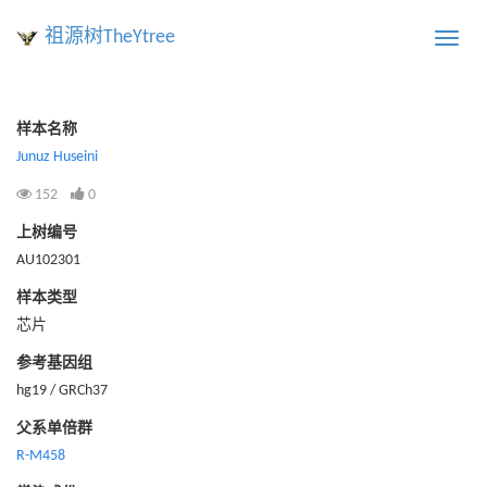
祖源树TheYtree
Toggle
naviga
样本名称
Junuz Huseini
152
0
上树编号
AU102301
样本类型
芯片
参考基因组
hg19 / GRCh37
父系单倍群
R-M458