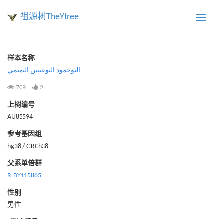
祖源树TheYtree
Toggle
naviga
样本名称
البوحمود البوعينين التميمي
709
2
上树编号
AU85594
参考基因组
hg38 / GRCh38
父系单倍群
R-BY115885
性别
男性