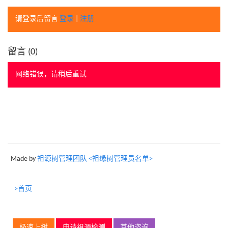
请登录后留言
登录
|
注册
留言 (
0
)
网络错误，请稍后重试
Made by
祖源树管理团队 <祖缘树管理员名单>
>首页
极速上树
申请祖源检测
其他咨询