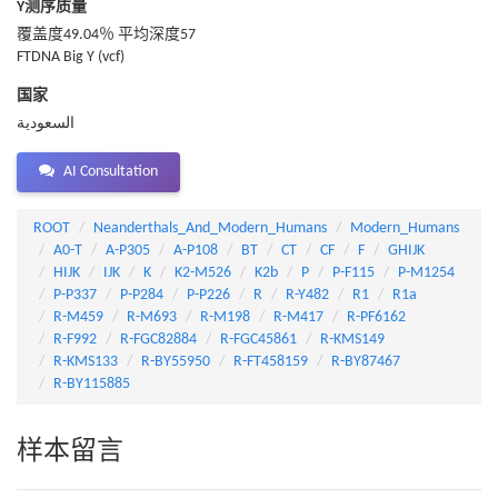
Y测序质量
覆盖度49.04％ 平均深度57
FTDNA Big Y (vcf)
国家
السعودية
AI Consultation
ROOT
Neanderthals_And_Modern_Humans
Modern_Humans
A0-T
A-P305
A-P108
BT
CT
CF
F
GHIJK
HIJK
IJK
K
K2-M526
K2b
P
P-F115
P-M1254
P-P337
P-P284
P-P226
R
R-Y482
R1
R1a
R-M459
R-M693
R-M198
R-M417
R-PF6162
R-F992
R-FGC82884
R-FGC45861
R-KMS149
R-KMS133
R-BY55950
R-FT458159
R-BY87467
R-BY115885
样本留言