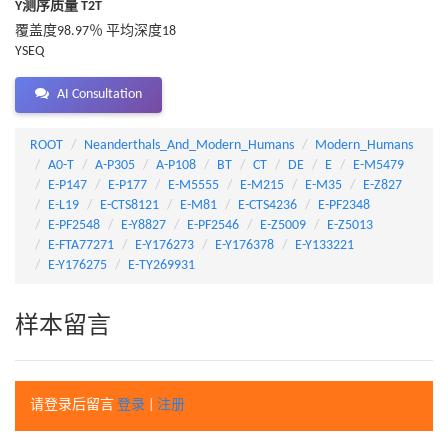
Y测序质量 T2T
覆盖度98.97％ 平均深度18
YSEQ
AI Consultation
ROOT
Neanderthals_And_Modern_Humans
Modern_Humans
A0-T
A-P305
A-P108
BT
CT
DE
E
E-M5479
E-P147
E-P177
E-M5555
E-M215
E-M35
E-Z827
E-L19
E-CTS8121
E-M81
E-CTS4236
E-PF2348
E-PF2548
E-Y8827
E-PF2546
E-Z5009
E-Z5013
E-FTA77271
E-Y176273
E-Y176378
E-Y133221
E-Y176275
E-TY269931
样本留言
请登录后留言
登录
|
注册