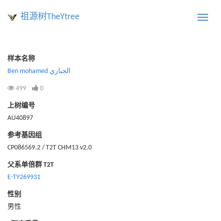
祖源树TheYtree
Toggle
naviga
样本名称
Ben mohamed الجباري
499
0
上树编号
AU40897
参考基因组
CP086569.2 / T2T CHM13 v2.0
父系单倍群 T2T
E-TY269931
性别
男性