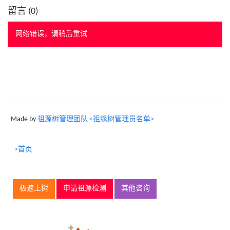
留言 (
0
)
网络错误，请稍后重试
Made by
祖源树管理团队 <祖缘树管理员名单>
>首页
极速上树
申请祖源检测
其他咨询