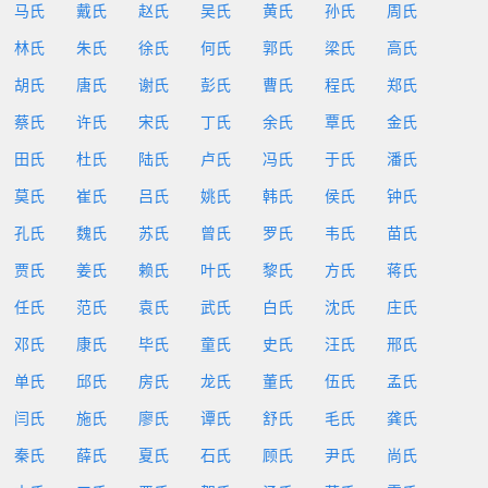
马氏
戴氏
赵氏
吴氏
黄氏
孙氏
周氏
林氏
朱氏
徐氏
何氏
郭氏
梁氏
高氏
胡氏
唐氏
谢氏
彭氏
曹氏
程氏
郑氏
蔡氏
许氏
宋氏
丁氏
余氏
覃氏
金氏
田氏
杜氏
陆氏
卢氏
冯氏
于氏
潘氏
莫氏
崔氏
吕氏
姚氏
韩氏
侯氏
钟氏
孔氏
魏氏
苏氏
曾氏
罗氏
韦氏
苗氏
贾氏
姜氏
赖氏
叶氏
黎氏
方氏
蒋氏
任氏
范氏
袁氏
武氏
白氏
沈氏
庄氏
邓氏
康氏
毕氏
童氏
史氏
汪氏
邢氏
单氏
邱氏
房氏
龙氏
董氏
伍氏
孟氏
闫氏
施氏
廖氏
谭氏
舒氏
毛氏
龚氏
秦氏
薛氏
夏氏
石氏
顾氏
尹氏
尚氏