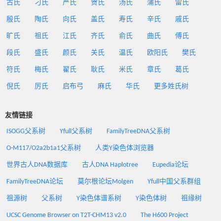
古氏
刁氏
严氏
贺氏
汤氏
蒲氏
雷氏
殷氏
陶氏
向氏
盖氏
寿氏
辛氏
戚氏
旷氏
祖氏
江氏
齐氏
俞氏
曲氏
傅氏
段氏
盛氏
颜氏
关氏
温氏
欧阳氏
樊氏
符氏
梅氏
翟氏
耿氏
米氏
章氏
葛氏
倪氏
厉氏
启布弓
麻氏
华氏
更多姓氏树
友情链接
ISOGG父系树
Yfull父系树
FamilyTreeDNA父系树
O-M117/O2a2b1a1父系树
人类Y染色体浏览器
世界古人DNA数据库
古人DNA Haplotree
Eupedia论坛
FamilyTreeDNA论坛
莫尔根论坛Molgen
Yfull中国父系群组
祖源树
父系树
Y染色体谱系树
Y染色体树
祖缘树
UCSC Genome Browser on T2T-CHM13 v2.0
The H600 Project