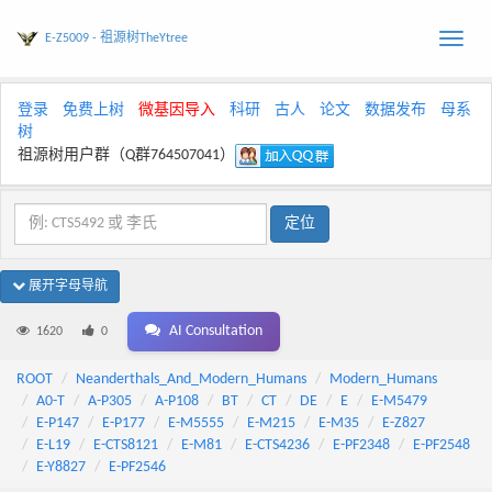
E-Z5009 - 祖源树TheYtree
Toggle
naviga
登录
免费上树
微基因导入
科研
古人
论文
数据发布
母系
树
祖源树用户群（Q群764507041）
展开字母导航
AI Consultation
1620
0
ROOT
Neanderthals_And_Modern_Humans
Modern_Humans
A0-T
A-P305
A-P108
BT
CT
DE
E
E-M5479
E-P147
E-P177
E-M5555
E-M215
E-M35
E-Z827
E-L19
E-CTS8121
E-M81
E-CTS4236
E-PF2348
E-PF2548
E-Y8827
E-PF2546