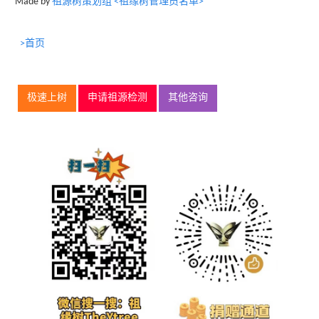
Made by
祖源树策划组 <祖缘树管理员名单>
>首页
极速上树
申请祖源检测
其他咨询