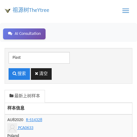
祖源树TheYtree
Toggle
naviga
AI Consultation
样
本
编
号
搜索
清空
或
地
区、
最新上树样本
姓
氏
样本信息
关
键
AU82020
R-S14328
字
PCA0633
Poland