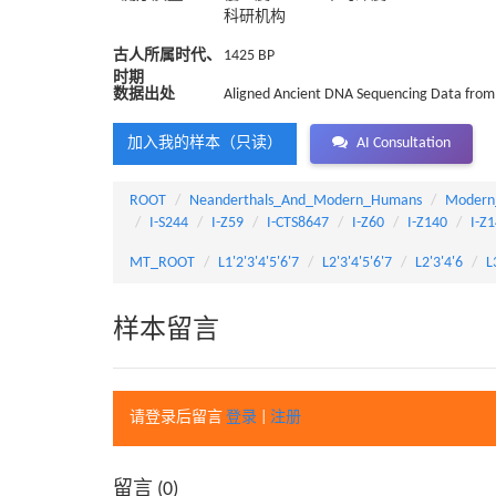
科研机构
古人所属时代、
1425 BP
时期
数据出处
Aligned Ancient DNA Sequencing Data from 
加入我的样本（只读）
AI Consultation
ROOT
Neanderthals_And_Modern_Humans
Modern
I-S244
I-Z59
I-CTS8647
I-Z60
I-Z140
I-Z
MT_ROOT
L1'2'3'4'5'6'7
L2'3'4'5'6'7
L2'3'4'6
L
样本留言
请登录后留言
登录
|
注册
留言 (
0
)