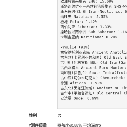
欧洲狩猎采集者 EHG: 15.69%

斯堪的纳维亚－西欧狩猎采集者 SHG-WHG:
新石器时代伊朗 Iran-Neolithic: 6.
纳吐夫 Natufian: 5.55%

极地 Polar: 1.42%

西伯利亚 Siberian: 1.33%

撒哈拉以南非洲 Sub-Saharan: 1.16%
卡利吉亚纳 Karitiana: 0.20%

ProLi14 (91%)

古安纳托利亚农民 Ancient Anatolia 
古东欧(卡累利亚共和国) Old East Euro
古伊朗(扎格罗斯山脉) Old Iran(GanjD
古西欧猎人 Ancient Euro Hunter: 
南印度(伊鲁拉) South India(Irula)
古中亚(切尔木切克人) Chemurchek: 1
非洲 African: 1.52%

古东北(黑龙江流域) Ancient NE Chine
古华中(平粮台遗址) Old Central Chin
安达曼 Onge: 0.69%

性别
男
Y测序质量
覆盖度60.88％ 平均深度5