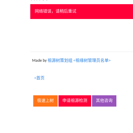
网络错误，请稍后重试
Made by
祖源树策划组 <祖缘树管理员名单>
>首页
极速上树
申请祖源检测
其他咨询