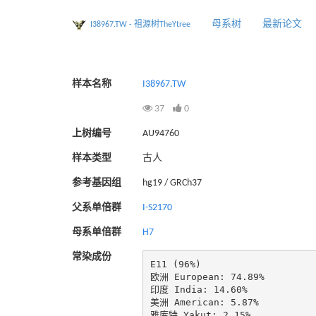
母系树
最新论文
I38967.TW - 祖源树TheYtree
样本名称
I38967.TW
37
0
上树编号
AU94760
样本类型
古人
参考基因组
hg19 / GRCh37
父系单倍群
I-S2170
母系单倍群
H7
常染成份
E11 (96%)

欧洲 European: 74.89%

印度 India: 14.60%

美洲 American: 5.87%

雅库特 Yakut: 2.15%
