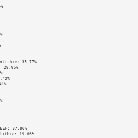
%





ithic: 35.77%

29.95%



42%

1%



: 37.80%

thic: 19.66%
