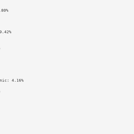
80%

.42%



c: 4.16%


