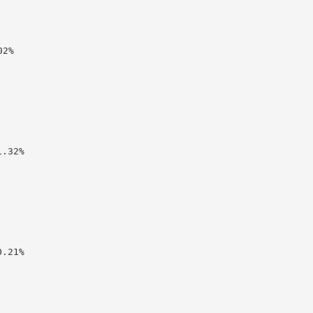
2%

32%

21%
