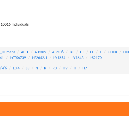
10016 Individuals
_Humans
A0-T
A-P305
A-P108
BT
CT
CF
F
GHIJK
HIJ
141
I-CTS6739
I-F2642.1
I-Y1854
I-Y1843
I-S2170
3'4'6
L3'4
L3
N
R
R0
HV
H
H7