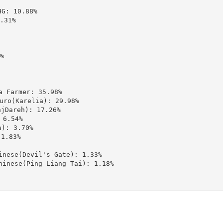
 10.88%

31%



Farmer: 35.98%

(Karelia): 29.98%

areh): 17.26%

6.54%

: 3.70%

.83%

se(Devil's Gate): 1.33%

ese(Ping Liang Tai): 1.18%
