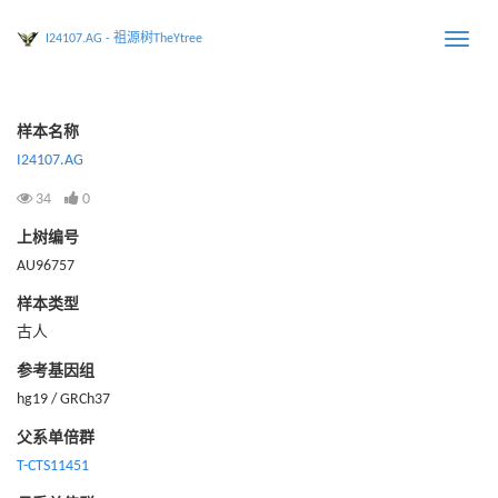
I24107.AG - 祖源树TheYtree
Toggle
naviga
样本名称
I24107.AG
34
0
上树编号
AU96757
样本类型
古人
参考基因组
hg19 / GRCh37
父系单倍群
T-CTS11451