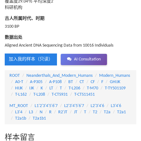
覆盖度29.04％ 平均深度2
科研机构
古人所属时代、时期
3100 BP
数据出处
Aligned Ancient DNA Sequencing Data from 10016 Individuals
加入我的样本（只读）
AI Consultation
ROOT
Neanderthals_And_Modern_Humans
Modern_Humans
A0-T
A-P305
A-P108
BT
CT
CF
F
GHIJK
HIJK
IJK
K
LT
T
T-L206
T-M70
T-TY501109
T-L162
T-L208
T-CTS931
T-CTS11451
MT_ROOT
L1'2'3'4'5'6'7
L2'3'4'5'6'7
L2'3'4'6
L3'4'6
L3'4
L3
N
R
R2'JT
JT
T
T2
T2a
T2a1
T2a1b
T2a1b1
样本留言