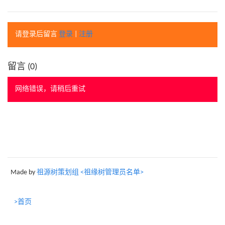
请登录后留言
登录
|
注册
留言 (
0
)
网络错误，请稍后重试
Made by
祖源树策划组 <祖缘树管理员名单>
>首页