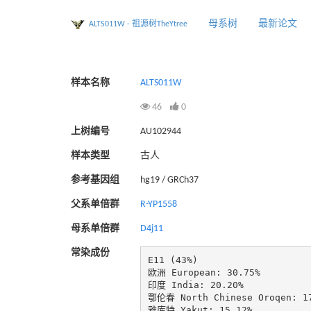
母系树
最新论文
ALTS011W - 祖源树TheYtree
样本名称
ALTS011W
46
0
上树编号
AU102944
样本类型
古人
参考基因组
hg19 / GRCh37
父系单倍群
R-YP1558
母系单倍群
D4j11
常染成份
E11 (43%)

欧洲 European: 30.75%

印度 India: 20.20%

鄂伦春 North Chinese Oroqen: 17
雅库特 Yakut: 15.12%
