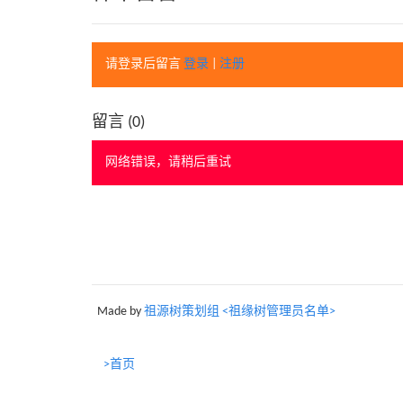
请登录后留言
登录
|
注册
留言 (
0
)
网络错误，请稍后重试
Made by
祖源树策划组 <祖缘树管理员名单>
>首页