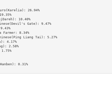
(Karelia): 26.94%

9.35%

areh): 10.40%

se(Devil's Gate): 9.47%

.43%

Farmer: 8.34%

ese(Ping Liang Tai): 5.27%

: 4.17%

): 2.58%

1.75%

nben): 0.31%
