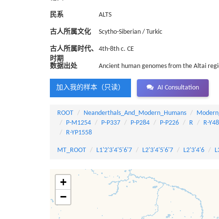
民系
ALTS
古人所属文化
Scytho-Siberian / Turkic
古人所属时代、
4th-8th c. CE
时期
数据出处
Ancient human genomes from the Altai region
加入我的样本（只读）
AI Consultation
ROOT
Neanderthals_And_Modern_Humans
Modern
P-M1254
P-P337
P-P284
P-P226
R
R-Y4
R-YP1558
MT_ROOT
L1'2'3'4'5'6'7
L2'3'4'5'6'7
L2'3'4'6
L
+
−