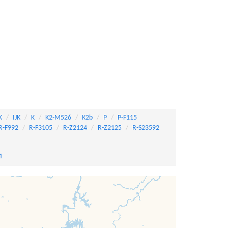
K
IJK
K
K2-M526
K2b
P
P-F115
R-F992
R-F3105
R-Z2124
R-Z2125
R-S23592
1