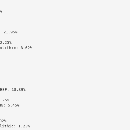


21.95%

.25%

ithic: 8.62%

: 18.39%

25%

 5.45%

2%

thic: 1.23%
