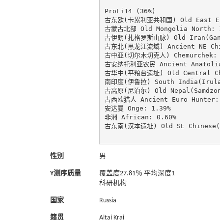
ProLi14 (36%)

古东欧(卡累利亚共和国) Old East Euro
古蒙古北部 Old Mongolia North: 1
古伊朗(扎格罗斯山脉) Old Iran(GanjD
古东北(黑龙江流域) Ancient NE Chine
古中亚(切尔木切克人) Chemurchek: 9
古安纳托利亚农民 Ancient Anatolia 
古华中(平粮台遗址) Old Central Chin
南印度(伊鲁拉) South India(Irula)
古高原(尼泊尔) Old Nepal(Samdzong
古西欧猎人 Ancient Euro Hunter: 
安达曼 Onge: 1.39%

非洲 African: 0.60%

古东南(汉本遗址) Old SE Chinese(Ha
性别
男
Y测序质量
覆盖度27.81％ 平均深度1
科研机构
国家
Russia
籍贯
Altai Krai