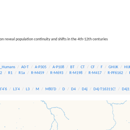
 reveal population continuity and shifts in the 4th-12th centuries
_Humans
A0-T
A-P305
A-P108
BT
CT
CF
F
GHIJK
HIJ
82
R1
R1a
R-M459
R-M693
R-M198
R-M417
R-PF6162
3'4'6
L3'4
L3
M
M80'D
D
D4
D4j
D4j-T16311C!
D4j1