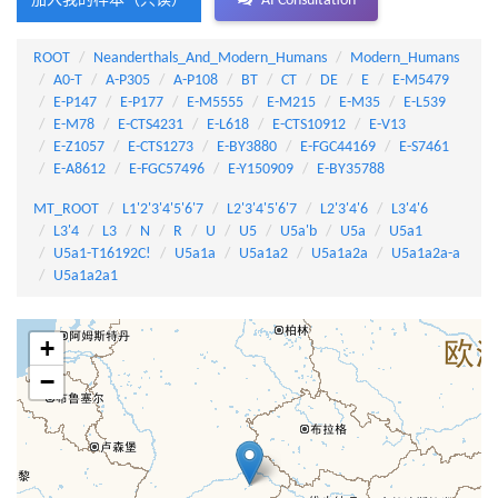
加入我的样本（只读）
AI Consultation
ROOT
Neanderthals_And_Modern_Humans
Modern_Humans
A0-T
A-P305
A-P108
BT
CT
DE
E
E-M5479
E-P147
E-P177
E-M5555
E-M215
E-M35
E-L539
E-M78
E-CTS4231
E-L618
E-CTS10912
E-V13
E-Z1057
E-CTS1273
E-BY3880
E-FGC44169
E-S7461
E-A8612
E-FGC57496
E-Y150909
E-BY35788
MT_ROOT
L1'2'3'4'5'6'7
L2'3'4'5'6'7
L2'3'4'6
L3'4'6
L3'4
L3
N
R
U
U5
U5a'b
U5a
U5a1
U5a1-T16192C!
U5a1a
U5a1a2
U5a1a2a
U5a1a2a-a
U5a1a2a1
+
−