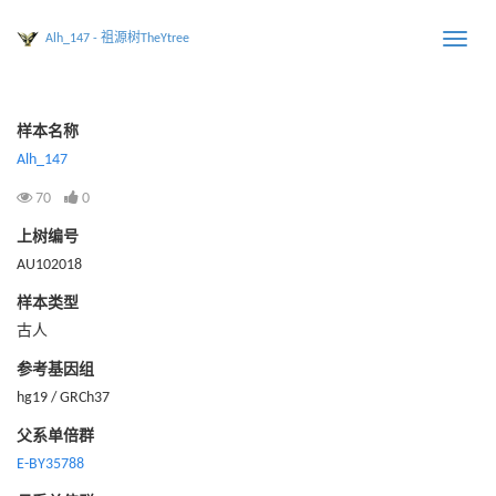
Alh_147 - 祖源树TheYtree
Toggle
naviga
样本名称
Alh_147
70
0
上树编号
AU102018
样本类型
古人
参考基因组
hg19 / GRCh37
父系单倍群
E-BY35788