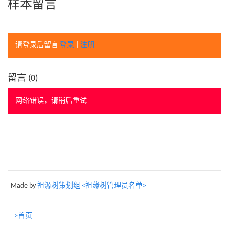
样本留言
请登录后留言
登录
|
注册
留言 (
0
)
网络错误，请稍后重试
Made by
祖源树策划组 <祖缘树管理员名单>
>首页