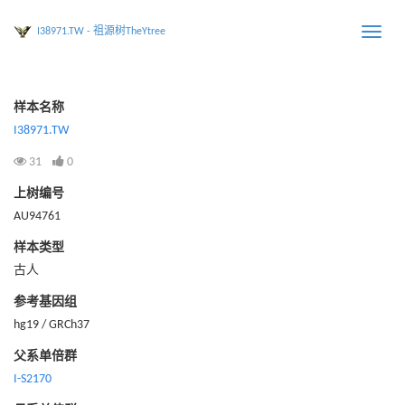
I38971.TW - 祖源树TheYtree
Toggle
naviga
样本名称
I38971.TW
31
0
上树编号
AU94761
样本类型
古人
参考基因组
hg19 / GRCh37
父系单倍群
I-S2170