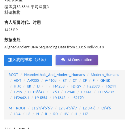
覆盖度53.85％ 平均深度3
科研机构
古人所属时代、时期
1425 BP
数据出处
Aligned Ancient DNA Sequencing Data from 10016 Individuals
加入我的样本（只读）
AI Consultation
ROOT
Neanderthals_And_Modern_Humans
Modern_Humans
A0-T
A-P305
A-P108
BT
CT
CF
F
GHIJK
HIJK
IJK
IJ
I
I-M253
I-DF29
I-Z2893
I-S244
I-Z59
I-CTS8647
I-Z60
I-Z140
I-Z141
I-CTS6739
I-F2642.1
I-Y1854
I-Y1843
I-S2170
MT_ROOT
L1'2'3'4'5'6'7
L2'3'4'5'6'7
L2'3'4'6
L3'4'6
L3'4
L3
N
R
R0
HV
H
H7