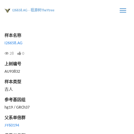
I26658.AG - 祖源树TheYtree
Toggle
naviga
样本名称
I26658.AG
28
0
上树编号
AU93832
样本类型
古人
参考基因组
hg19 / GRCh37
父系单倍群
J-Y60194