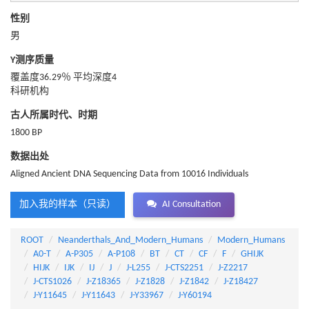
性别
男
Y测序质量
覆盖度36.29％ 平均深度4
科研机构
古人所属时代、时期
1800 BP
数据出处
Aligned Ancient DNA Sequencing Data from 10016 Individuals
加入我的样本（只读）
AI Consultation
ROOT
Neanderthals_And_Modern_Humans
Modern_Humans
A0-T
A-P305
A-P108
BT
CT
CF
F
GHIJK
HIJK
IJK
IJ
J
J-L255
J-CTS2251
J-Z2217
J-CTS1026
J-Z18365
J-Z1828
J-Z1842
J-Z18427
J-Y11645
J-Y11643
J-Y33967
J-Y60194