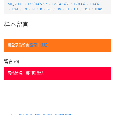
MT_ROOT
L1'2'3'4'5'6'7
L2'3'4'5'6'7
L2'3'4'6
L3'4'6
L3'4
L3
N
R
R0
HV
H
H1
H1u
H1u1
样本留言
请登录后留言
登录
|
注册
留言 (
0
)
网络错误，请稍后重试