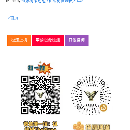
Made by
祖源树策划组 <祖缘树管理员名单>
>首页
极速上树
申请祖源检测
其他咨询