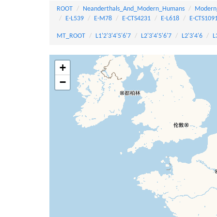
ROOT
Neanderthals_And_Modern_Humans
Modern
E-L539
E-M78
E-CTS4231
E-L618
E-CTS109
MT_ROOT
L1'2'3'4'5'6'7
L2'3'4'5'6'7
L2'3'4'6
L
+
−