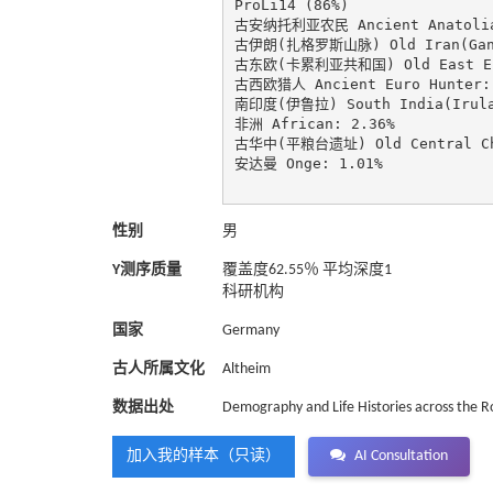
ProLi14 (86%)

古安纳托利亚农民 Ancient Anatolia 
古伊朗(扎格罗斯山脉) Old Iran(GanjD
古东欧(卡累利亚共和国) Old East Euro
古西欧猎人 Ancient Euro Hunter: 
南印度(伊鲁拉) South India(Irula)
非洲 African: 2.36%

古华中(平粮台遗址) Old Central Chin
安达曼 Onge: 1.01%

性别
男
Y测序质量
覆盖度62.55％ 平均深度1
科研机构
国家
Germany
古人所属文化
Altheim
数据出处
Demography and Life Histories across the 
加入我的样本（只读）
AI Consultation