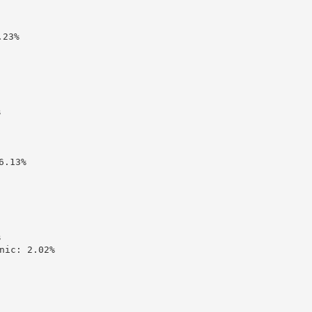
23%



.13%



c: 2.02%
