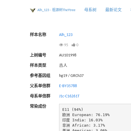
母系树
最新论文
Alh_123 - 祖源树TheYtree
样本名称
Alh_123
95
0
上树编号
AU101998
样本类型
古人
参考基因组
hg19 / GRCh37
父系单倍群
E-BY35788
母系单倍群
J1c-C16261T
常染成份
E11 (94%)

欧洲 European: 76.19%

印度 India: 16.03%

非洲 African: 3.17%

美洲 American: 3.06%
