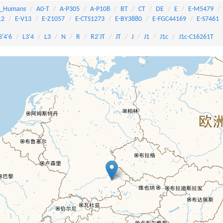
_Humans
A0-T
A-P305
A-P108
BT
CT
DE
E
E-M5479
12
E-V13
E-Z1057
E-CTS1273
E-BY3880
E-FGC44169
E-S7461
3'4'6
L3'4
L3
N
R
R2'JT
JT
J
J1
J1c
J1c-C16261T