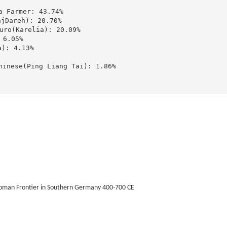
Farmer: 43.74%

areh): 20.70%

(Karelia): 20.09%

6.05%

: 4.13%

ese(Ping Liang Tai): 1.86%

Roman Frontier in Southern Germany 400-700 CE