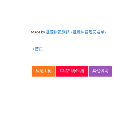
Made by
祖源树策划组 <祖缘树管理员名单>
>首页
极速上树
申请祖源检测
其他咨询