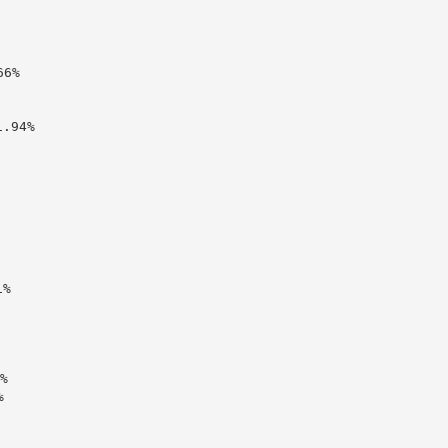
6%

94%

%




