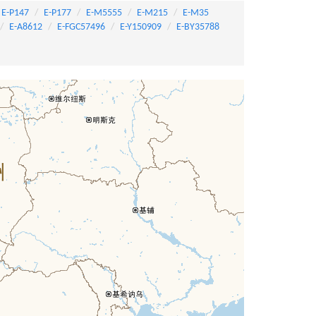
E-P147
E-P177
E-M5555
E-M215
E-M35
E-A8612
E-FGC57496
E-Y150909
E-BY35788