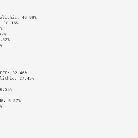
ithic: 46.99%

18.16%



7%

52%



: 32.46%

thic: 27.45%

.55%

 6.57%


