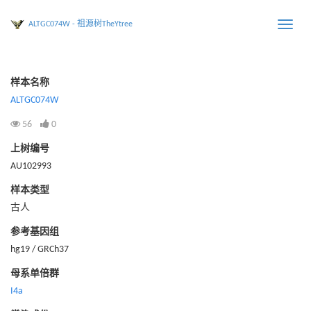
ALTGC074W - 祖源树TheYtree
Toggle
naviga
样本名称
ALTGC074W
56
0
上树编号
AU102993
样本类型
古人
参考基因组
hg19 / GRCh37
母系单倍群
I4a