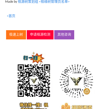
Made by
祖源树策划组 <祖缘树管理员名单>
>首页
极速上树
申请祖源检测
其他咨询