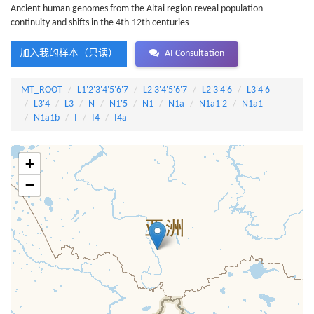
Ancient human genomes from the Altai region reveal population
continuity and shifts in the 4th-12th centuries
加入我的样本（只读）
AI Consultation
MT_ROOT
L1'2'3'4'5'6'7
L2'3'4'5'6'7
L2'3'4'6
L3'4'6
L3'4
L3
N
N1'5
N1
N1a
N1a1'2
N1a1
N1a1b
I
I4
I4a
+
−