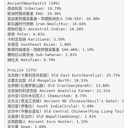
AncientNearEast13 (29%)

西伯利亚 Siberian: 19.79%

欧洲狩猎采集者 EHG: 19.36%

高加索狩猎采集者－早期欧洲农人 CHG-EEF: 18.90%

新石器时代伊朗 Iran-Neolithic: 16.64%

原始印度人 Ancestral-Indian: 10.28%

极地 Polar: 6.81%

卡利吉亚纳 Karitiana: 3.50%

东南亚 Southeast Asian: 1.80%

斯堪的纳维亚－西欧狩猎采集者 SHG-WHG: 1.19%

撒哈拉以南非洲 Sub-Saharan: 1.01%

纳吐夫 Natufian: 0.70%

ProLi14 (27%)

古东欧(卡累利亚共和国) Old East Euro(Karelia): 25.75%

古蒙古北部 Old Mongolia North: 18.53%

古伊朗(扎格罗斯山脉) Old Iran(GanjDareh): 13.80%

古安纳托利亚农民 Ancient Anatolia Farmer: 11.51%

古中亚(切尔木切克人) Chemurchek: 8.75%

古东北(黑龙江流域) Ancient NE Chinese(Devil's Gate): 7.9
南印度(伊鲁拉) South India(Irula): 5.49%

古华中(平粮台遗址) Old Central Chinese(Ping Liang Tai): 3
古高原(尼泊尔) Old Nepal(Samdzong): 1.91%

古西欧猎人 Ancient Euro Hunter: 1.15%

安达曼 Onge: 1.09%
