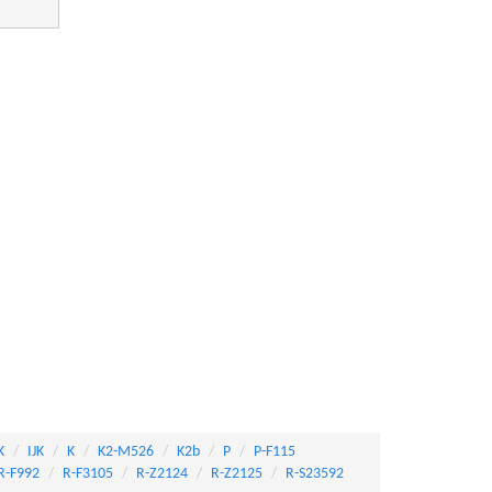
K
IJK
K
K2-M526
K2b
P
P-F115
R-F992
R-F3105
R-Z2124
R-Z2125
R-S23592