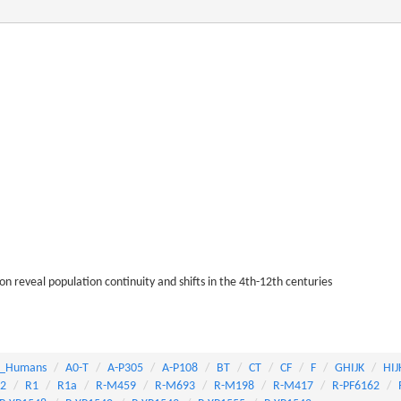
 reveal population continuity and shifts in the 4th-12th centuries
_Humans
A0-T
A-P305
A-P108
BT
CT
CF
F
GHIJK
HIJ
82
R1
R1a
R-M459
R-M693
R-M198
R-M417
R-PF6162