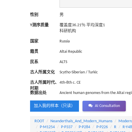
性别
男
Y测序质量
覆盖度36.21％ 平均深度1
科研机构
国家
Russia
籍贯
Altai Republic
民系
ALTS
古人所属文化
Scytho-Siberian / Turkic
古人所属时代、
4th-8th c. CE
时期
数据出处
Ancient human genomes from the Altai region
加入我的样本（只读）
AI Consultation
ROOT
Neanderthals_And_Modern_Humans
Modern
P-M1254
P-P337
P-P284
P-P226
R
R-Y4