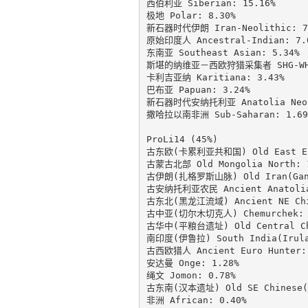
西伯利亚 Siberian: 15.16%

极地 Polar: 8.30%

新石器时代伊朗 Iran-Neolithic: 7.
原始印度人 Ancestral-Indian: 7.0
东南亚 Southeast Asian: 5.34%

斯堪的纳维亚－西欧狩猎采集者 SHG-WHG:
卡利吉亚纳 Karitiana: 3.43%

巴布亚 Papuan: 3.24%

新石器时代安纳托利亚 Anatolia Neoli
撒哈拉以南非洲 Sub-Saharan: 1.69%
ProLi14 (45%)

古东欧(卡累利亚共和国) Old East Euro
古蒙古北部 Old Mongolia North: 1
古伊朗(扎格罗斯山脉) Old Iran(GanjD
古安纳托利亚农民 Ancient Anatolia 
古东北(黑龙江流域) Ancient NE Chine
古中亚(切尔木切克人) Chemurchek: 6
古华中(平粮台遗址) Old Central Chin
南印度(伊鲁拉) South India(Irula)
古西欧猎人 Ancient Euro Hunter: 
安达曼 Onge: 1.28%

绳文 Jomon: 0.78%

古东南(汉本遗址) Old SE Chinese(Ha
非洲 African: 0.40%
