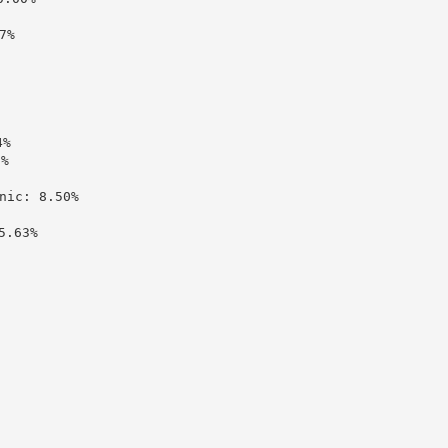
%

%

%

c: 8.50%

.63%
