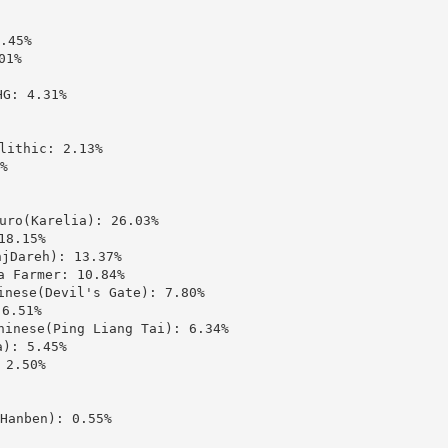
45%

1%

 4.31%

thic: 2.13%



(Karelia): 26.03%

8.15%

areh): 13.37%

Farmer: 10.84%

se(Devil's Gate): 7.80%

.51%

ese(Ping Liang Tai): 6.34%

: 5.45%

2.50%

nben): 0.55%
