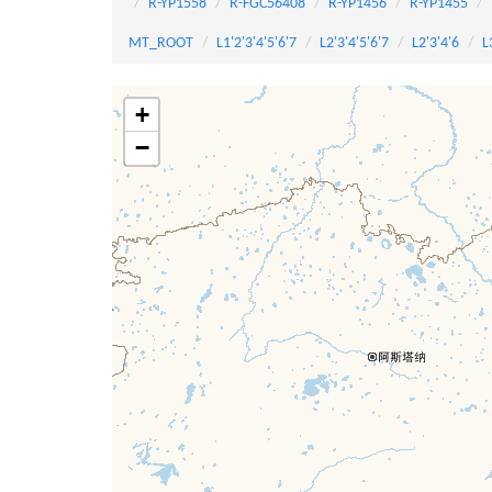
R-YP1558
R-FGC56408
R-YP1456
R-YP1455
MT_ROOT
L1'2'3'4'5'6'7
L2'3'4'5'6'7
L2'3'4'6
L
+
−