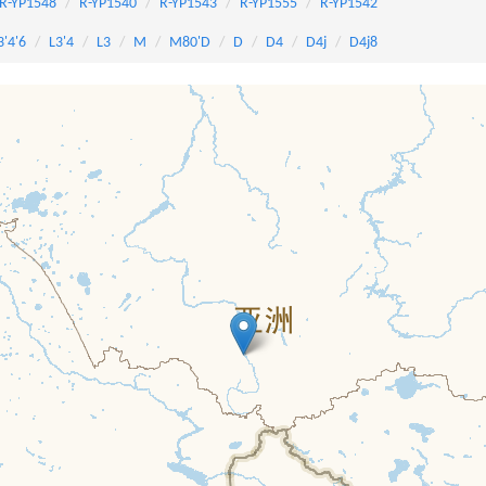
R-YP1548
R-YP1540
R-YP1543
R-YP1555
R-YP1542
3'4'6
L3'4
L3
M
M80'D
D
D4
D4j
D4j8