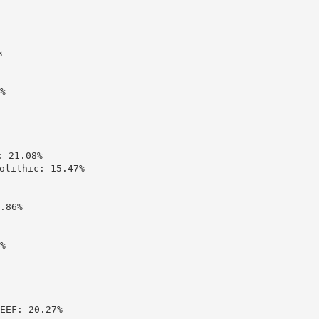




21.08%

ithic: 15.47%

86%



: 20.27%
