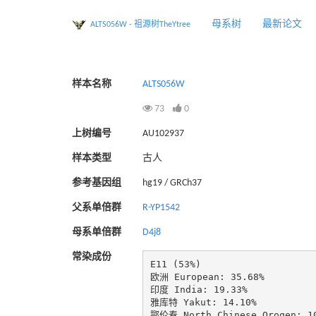
母系树
最新论文
ALTS056W - 祖源树TheYtree
样本名称
ALTS056W
73
0
上树编号
AU102937
样本类型
古人
参考基因组
hg19 / GRCh37
父系单倍群
R-YP1542
母系单倍群
D4j8
常染成份
E11 (53%)

欧洲 European: 35.68%

印度 India: 19.33%

雅库特 Yakut: 14.10%

鄂伦春 North Chinese Oroqen: 10