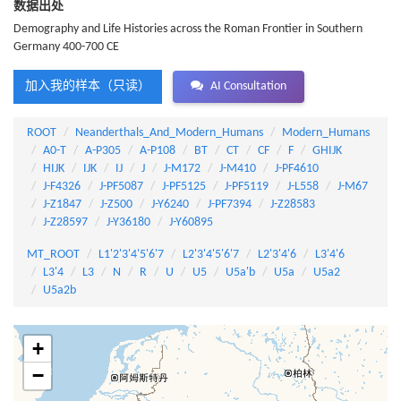
数据出处
Demography and Life Histories across the Roman Frontier in Southern
Germany 400-700 CE
加入我的样本（只读）
AI Consultation
ROOT
Neanderthals_And_Modern_Humans
Modern_Humans
A0-T
A-P305
A-P108
BT
CT
CF
F
GHIJK
HIJK
IJK
IJ
J
J-M172
J-M410
J-PF4610
J-F4326
J-PF5087
J-PF5125
J-PF5119
J-L558
J-M67
J-Z1847
J-Z500
J-Y6240
J-PF7394
J-Z28583
J-Z28597
J-Y36180
J-Y60895
MT_ROOT
L1'2'3'4'5'6'7
L2'3'4'5'6'7
L2'3'4'6
L3'4'6
L3'4
L3
N
R
U
U5
U5a'b
U5a
U5a2
U5a2b
+
−