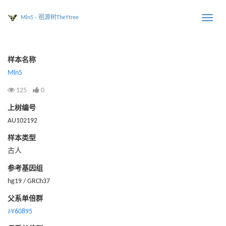
Mln5 - 祖源树TheYtree
Toggle
naviga
样本名称
Mln5
125
0
上树编号
AU102192
样本类型
古人
参考基因组
hg19 / GRCh37
父系单倍群
J-Y60895