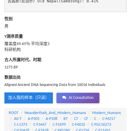
古高原(尼泊尔) Old Nepal(Samdzong): 0.41%

性别
男
Y测序质量
覆盖度49.65％ 平均深度3
科研机构
古人所属时代、时期
1275 BP
数据出处
Aligned Ancient DNA Sequencing Data from 10016 Individuals
加入我的样本（只读）
AI Consultation
ROOT
Neanderthals_And_Modern_Humans
Modern_Humans
A0-T
A-P305
A-P108
BT
CT
CF
C
C-M217
C-L1373
C-F3447
C-F1699
C-F4032
C-FGC16273
C-Y10418
C-F3918
C-YP5260
C-F1756
C-F11455