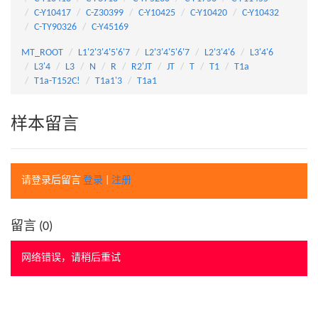
C-Y10417
C-Z30399
C-Y10425
C-Y10420
C-Y10432
C-TY90326
C-Y45169
MT_ROOT
L1'2'3'4'5'6'7
L2'3'4'5'6'7
L2'3'4'6
L3'4'6
L3'4
L3
N
R
R2'JT
JT
T
T1
T1a
T1a-T152C!
T1a1'3
T1a1
样本留言
请登录后留言
登录
|
注册
留言 (
0
)
网络错误，请稍后重试