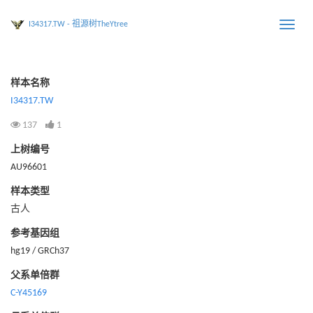
I34317.TW - 祖源树TheYtree
Toggle
naviga
样本名称
I34317.TW
137
1
上树编号
AU96601
样本类型
古人
参考基因组
hg19 / GRCh37
父系单倍群
C-Y45169