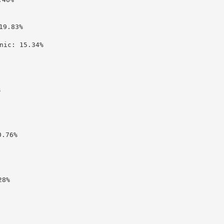
9.83%

c: 15.34%



76%

8%
