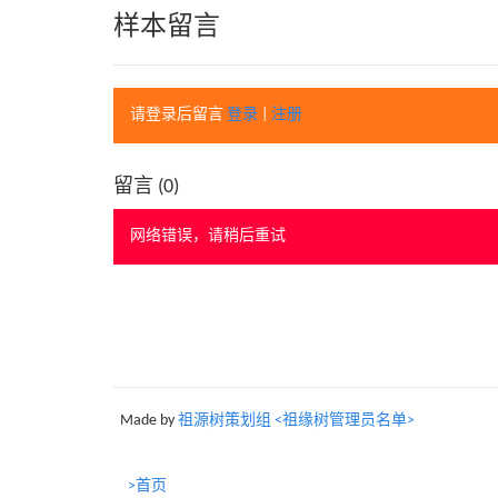
样本留言
请登录后留言
登录
|
注册
留言 (
0
)
网络错误，请稍后重试
Made by
祖源树策划组 <祖缘树管理员名单>
>首页