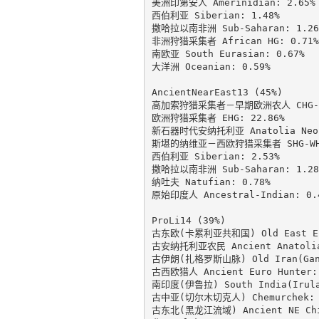
美洲印第安人 Amerinidian: 2.65%

西伯利亚 Siberian: 1.48%

撒哈拉以南非洲 Sub-Saharan: 1.26%
非洲狩猎采集者 African HG: 0.71%

南欧亚 South Eurasian: 0.67%

大洋洲 Oceanian: 0.59%

AncientNearEast13 (45%)

高加索狩猎采集者－早期欧洲农人 CHG-EEF
欧洲狩猎采集者 EHG: 22.86%

新石器时代安纳托利亚 Anatolia Neoli
斯堪的纳维亚－西欧狩猎采集者 SHG-WHG:
西伯利亚 Siberian: 2.53%

撒哈拉以南非洲 Sub-Saharan: 1.28%
纳吐夫 Natufian: 0.78%

原始印度人 Ancestral-Indian: 0.4
ProLi14 (39%)

古东欧(卡累利亚共和国) Old East Euro
古安纳托利亚农民 Ancient Anatolia 
古伊朗(扎格罗斯山脉) Old Iran(GanjD
古西欧猎人 Ancient Euro Hunter: 
南印度(伊鲁拉) South India(Irula)
古中亚(切尔木切克人) Chemurchek: 1
古东北(黑龙江流域) Ancient NE Chine