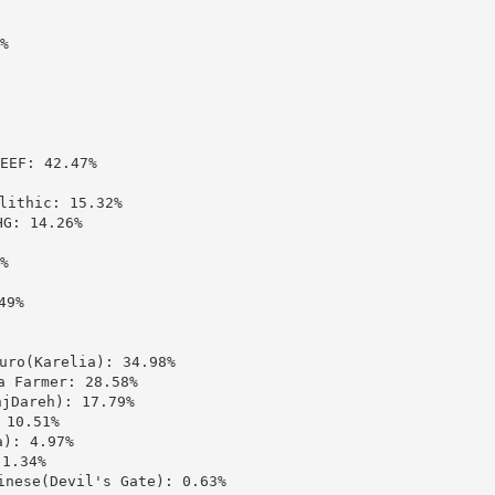


: 42.47%

thic: 15.32%

 14.26%



9%

(Karelia): 34.98%

Farmer: 28.58%

areh): 17.79%

10.51%

: 4.97%

.34%

se(Devil's Gate): 0.63%
