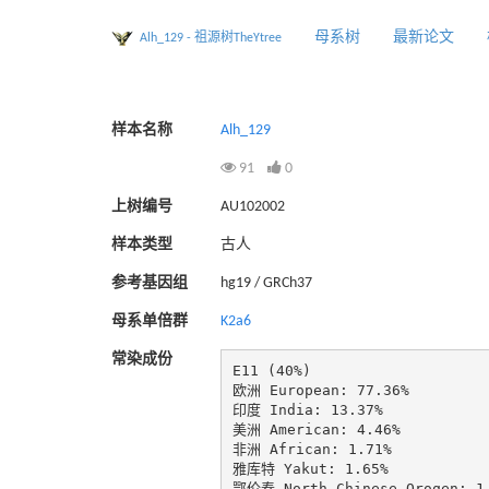
母系树
最新论文
Alh_129 - 祖源树TheYtree
样本名称
Alh_129
91
0
上树编号
AU102002
样本类型
古人
参考基因组
hg19 / GRCh37
母系单倍群
K2a6
常染成份
E11 (40%)

欧洲 European: 77.36%

印度 India: 13.37%

美洲 American: 4.46%

非洲 African: 1.71%

雅库特 Yakut: 1.65%

鄂伦春 North Chinese Oroqen: 1.