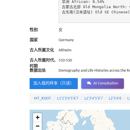
非洲 African: 0.54%

古蒙古北部 Old Mongolia North: 0
古东南(汉本遗址) Old SE Chinese(Ha
性别
女
国家
Germany
古人所属文化
Altheim
古人所属时代、
510-530
时期
数据出处
Demography and Life Histories across the 
加入我的样本（只读）
AI Consultation
MT_ROOT
L1'2'3'4'5'6'7
L2'3'4'5'6'7
L2'3'4'6
L
+
−