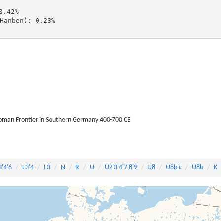
.42%

nben): 0.23%

Roman Frontier in Southern Germany 400-700 CE
3'4'6
L3'4
L3
N
R
U
U2'3'4'7'8'9
U8
U8b'c
U8b
K