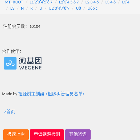
MT_ROOT
L1'2'3'4'5'6'7
L2'3'4'5'6'7
L2'3'4'6
L3'4'6
L3'4
L3
N
R
U
U2'3'4'7'8'9
U8
U8b'c
注册会员数：10104
合作伙伴：
Made by
祖源树策划组 <祖缘树管理员名单>
>首页
极速上树
申请祖源检测
其他咨询