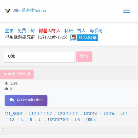
U8b - 祖源树TheYtree
Toggle
naviga
登录
免费上树
微基因导入
科研
古人
母系树
母系祖源研究群（Q群923891525）
展开字母导航
1196
0
AI Consultation
MT_ROOT
L1'2'3'4'5'6'7
L2'3'4'5'6'7
L2'3'4'6
L3'4'6
L3'4
L3
N
R
U
U2'3'4'7'8'9
U8
U8b'c