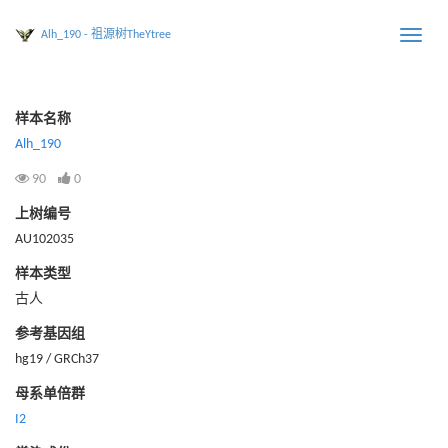
Alh_190 - 祖源树TheYtree
Toggle
naviga
样本名称
Alh_190
90
0
上树编号
AU102035
样本类型
古人
参考基因组
hg19 / GRCh37
母系单倍群
I2