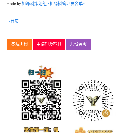
Made by
祖源树策划组 <祖缘树管理员名单>
>首页
极速上树
申请祖源检测
其他咨询