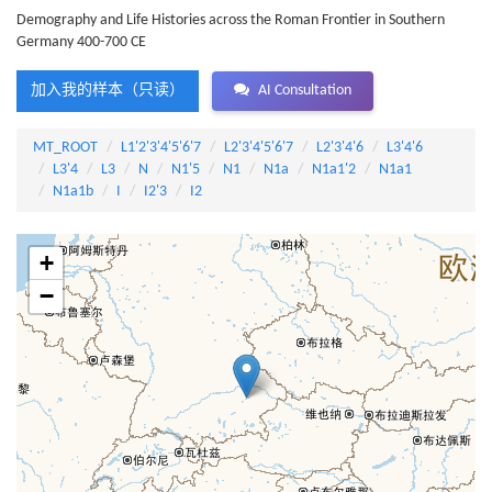
Demography and Life Histories across the Roman Frontier in Southern
Germany 400-700 CE
加入我的样本（只读）
AI Consultation
MT_ROOT
L1'2'3'4'5'6'7
L2'3'4'5'6'7
L2'3'4'6
L3'4'6
L3'4
L3
N
N1'5
N1
N1a
N1a1'2
N1a1
N1a1b
I
I2'3
I2
+
−