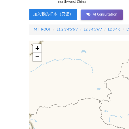
north-west China
加入我的样本（只读）
AI Consultation
MT_ROOT
L1'2'3'4'5'6'7
L2'3'4'5'6'7
L2'3'4'6
L
+
−