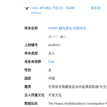
母系树
F90901 磨沟遗址 齐家文化 - 祖源树
TheYtree
样本名称
F90901 磨沟遗址 齐家文化
497
0
上树编号
AU68107
样本类型
古人
母系单倍群
F1d1
性别
女
国家
中国
籍贯
甘肃省甘南藏族自治州临潭县陈旗(今王
古人所属文化
齐家文化
数据出处
The Mogou Multidisciplinary Investigation Pr