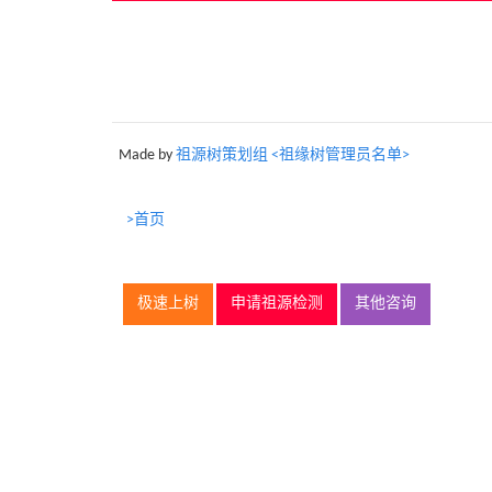
Made by
祖源树策划组 <祖缘树管理员名单>
>首页
极速上树
申请祖源检测
其他咨询