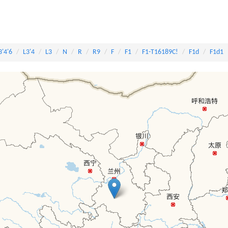
3'4'6
L3'4
L3
N
R
R9
F
F1
F1-T16189C!
F1d
F1d1