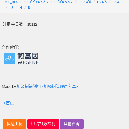
MT_ROOT
L1'2'3'4'5'6'7
L2'3'4'5'6'7
L2'3'4'6
L3'4'6
L3'4
L3
N
R
注册会员数：10112
合作伙伴：
Made by
祖源树策划组 <祖缘树管理员名单>
>首页
极速上树
申请祖源检测
其他咨询