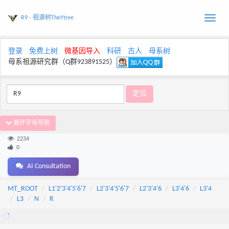
R9 - 祖源树TheYtree
Toggle
naviga
登录
免费上树
微基因导入
科研
古人
母系树
母系祖源研究群（Q群923891525）
展开字母导航
2234
0
AI Consultation
MT_ROOT
L1'2'3'4'5'6'7
L2'3'4'5'6'7
L2'3'4'6
L3'4'6
L3'4
L3
N
R